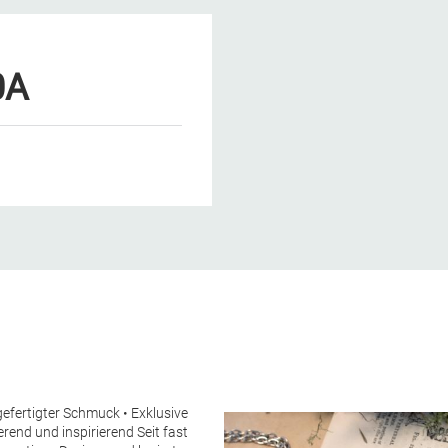
0A
fertigter Schmuck • Exklusive
ierend und inspirierend
Seit fast