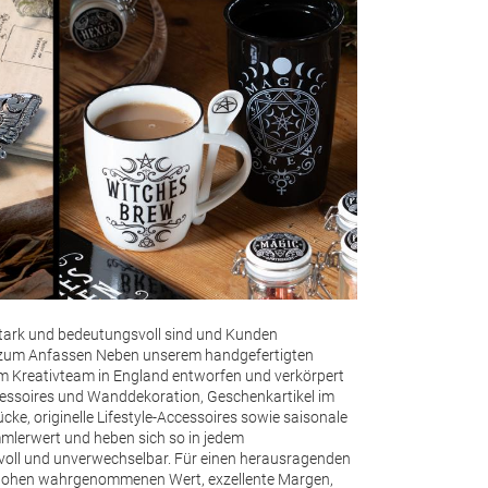
sstark und bedeutungsvoll sind und Kunden
 zum Anfassen Neben unserem handgefertigten
m Kreativteam in England entworfen und verkörpert
ccessoires und Wanddekoration, Geschenkartikel im
e, originelle Lifestyle-Accessoires sowie saisonale
mmlerwert und heben sich so in jedem
evoll und unverwechselbar.
Für einen herausragenden
g, hohen wahrgenommenen Wert, exzellente Margen,