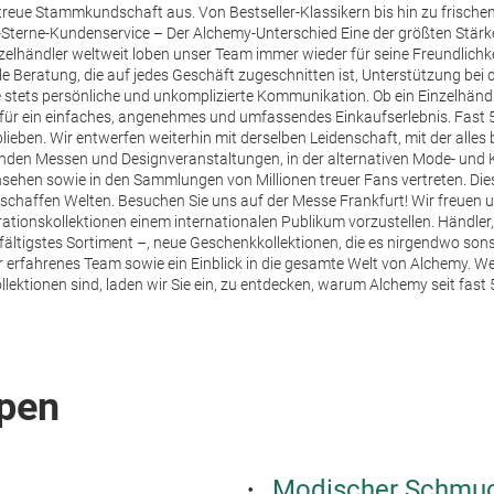
eue Stammkundschaft aus. Von Bestseller-Klassikern bis hin zu frische
-Sterne-Kundenservice – Der Alchemy-Unterschied Eine der größten Stär
lhändler weltweit loben unser Team immer wieder für seine Freundlichkei
elle Beratung, die auf jedes Geschäft zugeschnitten ist, Unterstützung be
e stets persönliche und unkomplizierte Kommunikation. Ob ein Einzelhändle
 für ein einfaches, angenehmes und umfassendes Einkaufserlebnis.
Fast 
ieben. Wir entwerfen weiterhin mit derselben Leidenschaft, mit der alles
nden Messen und Designveranstaltungen, in der alternativen Mode- und
sehen sowie in den Sammlungen von Millionen treuer Fans vertreten. Diese
rschaffen Welten.
Besuchen Sie uns auf der Messe Frankfurt! Wir freuen u
ionskollektionen einem internationalen Publikum vorzustellen. Händler, 
lfältigstes Sortiment –, neue Geschenkkollektionen, die es nirgendwo sons
 erfahrenes Team sowie ein Einblick in die gesamte Welt von Alchemy. We
tionen sind, laden wir Sie ein, zu entdecken, warum Alchemy seit fast 5
pen
Modischer Schmu