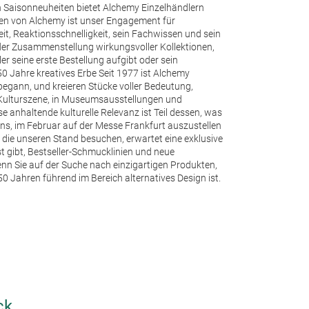
n Saisonneuheiten bietet Alchemy Einzelhändlern
ken von Alchemy ist unser Engagement für
t, Reaktionsschnelligkeit, sein Fachwissen und sein
i der Zusammenstellung wirkungsvoller Kollektionen,
r seine erste Bestellung aufgibt oder sein
50 Jahre kreatives Erbe Seit 1977 ist Alchemy
 begann, und kreieren Stücke voller Bedeutung,
 Kulturszene, in Museumsausstellungen und
 anhaltende kulturelle Relevanz ist Teil dessen, was
ns, im Februar auf der Messe Frankfurt auszustellen
die unseren Stand besuchen, erwartet eine exklusive
t gibt, Bestseller-Schmucklinien und neue
nn Sie auf der Suche nach einzigartigen Produkten,
0 Jahren führend im Bereich alternatives Design ist.
ck