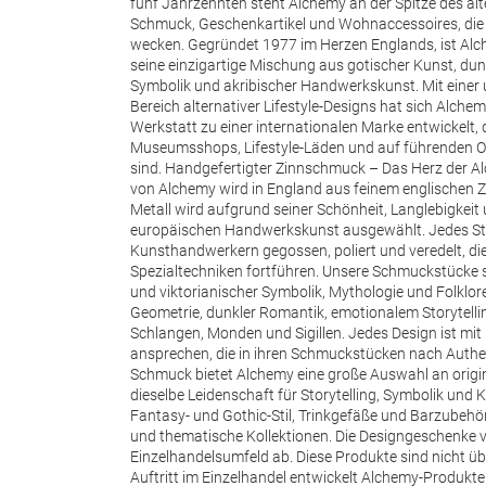
fünf Jahrzehnten steht Alchemy an der Spitze des alt
Schmuck, Geschenkartikel und Wohnaccessoires, die
wecken. Gegründet 1977 im Herzen Englands, ist Alc
seine einzigartige Mischung aus gotischer Kunst, dunk
Symbolik und akribischer Handwerkskunst. Mit einer u
Bereich alternativer Lifestyle-Designs hat sich Alch
Werkstatt zu einer internationalen Marke entwickelt,
Museumsshops, Lifestyle-Läden und auf führenden On
sind.
Handgefertigter Zinnschmuck – Das Herz der A
von Alchemy wird in England aus feinem englischen Z
Metall wird aufgrund seiner Schönheit, Langlebigkeit 
europäischen Handwerkskunst ausgewählt. Jedes St
Kunsthandwerkern gegossen, poliert und veredelt, die
Spezialtechniken fortführen.
Unsere Schmuckstücke si
und viktorianischer Symbolik, Mythologie und Folklore,
Geometrie, dunkler Romantik, emotionalem Storytellin
Schlangen, Monden und Sigillen. Jedes Design ist mi
ansprechen, die in ihren Schmuckstücken nach Authen
Schmuck bietet Alchemy eine große Auswahl an origi
dieselbe Leidenschaft für Storytelling, Symbolik un
Fantasy- und Gothic-Stil, Trinkgefäße und Barzubehör
und thematische Kollektionen. Die Designgeschenke v
Einzelhandelsumfeld ab. Diese Produkte sind nicht übe
Auftritt im Einzelhandel entwickelt Alchemy-Produkt