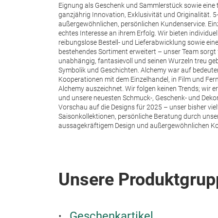
Eignung als Geschenk und Sammlerstück sowie eine tr
ganzjährig Innovation, Exklusivität und Originalität.
5
außergewöhnlichen, persönlichen Kundenservice. Einze
echtes Interesse an ihrem Erfolg. Wir bieten individu
reibungslose Bestell- und Lieferabwicklung sowie ein
bestehendes Sortiment erweitert – unser Team sorgt
unabhängig, fantasievoll und seinen Wurzeln treu gebl
Symbolik und Geschichten. Alchemy war auf bedeute
Kooperationen mit dem Einzelhandel, in Film und Fern
Alchemy auszeichnet. Wir folgen keinen Trends; wir e
und unsere neuesten Schmuck-, Geschenk- und Dekorat
Vorschau auf die Designs für 2025 – unser bisher vie
Saisonkollektionen, persönliche Beratung durch unser
aussagekräftigem Design und außergewöhnlichen Kollek
Unsere Produktgrup
Geschenkartikel