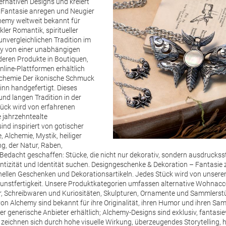
ernativen Designs und kreiert
 Fantasie anregen und Neugier
hemy weltweit bekannt für
ler Romantik, spiritueller
nvergleichlichen Tradition im
emy von einer unabhängigen
 deren Produkte in Boutiquen,
line-Plattformen erhältlich
lchemie Der ikonische Schmuck
inn handgefertigt. Dieses
und langen Tradition in der
ück wird von erfahrenen
 jahrzehntealte
nd inspiriert von gotischer
 Alchemie, Mystik, heiliger
g, der Natur, Raben,
t Bedacht geschaffen: Stücke, die nicht nur dekorativ, sondern ausdruck
tizität und Identität suchen.
Designgeschenke & Dekoration – Fantasie
nellen Geschenken und Dekorationsartikeln. Jedes Stück wird von unsere
d Kunstfertigkeit. Unsere Produktkategorien umfassen alternative Wohna
, Schreibwaren und Kuriositäten, Skulpturen, Ornamente und Sammlerstück
on Alchemy sind bekannt für ihre Originalität, ihren Humor und ihren Sa
r generische Anbieter erhältlich; Alchemy-Designs sind exklusiv, fantasi
e zeichnen sich durch hohe visuelle Wirkung, überzeugendes Storytellin