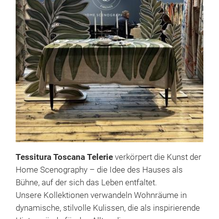
4DI
4Di
Serv
vier
die 
Ges
küns
4Din
M
die 
Tessitura Toscana Telerie
verkörpert die Kunst der
Home Scenography – die Idee des Hauses als
Bühne, auf der sich das Leben entfaltet.
Unsere Kollektionen verwandeln Wohnräume in
dynamische, stilvolle Kulissen, die als inspirierende