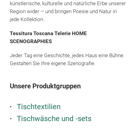
künstlerische, kulturelle und natürliche Erbe unserer
der 
Region wider – und bringen Poesie und Natur in
100%
jede Kollektion.
MAD
Tessitura Toscana Telerie HOME
TIP
SCENOGRAPHIES
Gesc
Jeder Tag eine Geschichte, jedes Haus eine Bühne.
zu b
Gestalten Sie Ihre eigene Szenografie.
ist 
Krea
Er b
Unsere Produktgruppen
wir
mit 
M
Tischtextilien
Tec
Farb
Tischwäsche und -sets
der
wasc