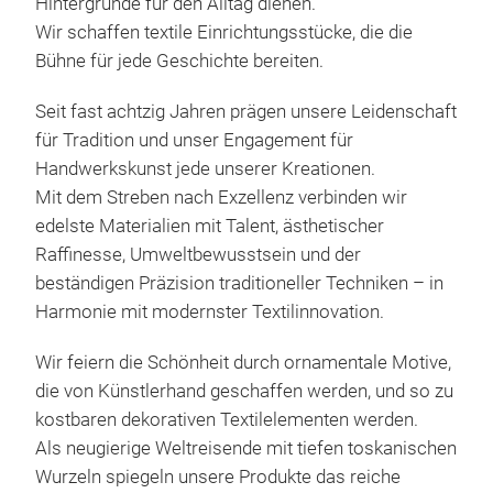
Hintergründe für den Alltag dienen.
Wir schaffen textile Einrichtungsstücke, die die
Bühne für jede Geschichte bereiten.
Seit fast achtzig Jahren prägen unsere Leidenschaft
MYM
für Tradition und unser Engagement für
Handwerkskunst jede unserer Kreationen.
Das 
Mit dem Streben nach Exzellenz verbinden wir
char
edelste Materialien mit Talent, ästhetischer
für 
Raffinesse, Umweltbewusstsein und der
mise
beständigen Präzision traditioneller Techniken – in
Mate
Harmonie mit modernster Textilinnovation.
digi
Tec
M
Wir feiern die Schönheit durch ornamentale Motive,
Farb
die von Künstlerhand geschaffen werden, und so zu
wasc
kostbaren dekorativen Textilelementen werden.
Inno
Als neugierige Weltreisende mit tiefen toskanischen
Freu
Wurzeln spiegeln unsere Produkte das reiche
ist 