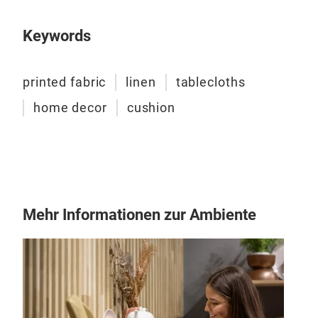
Inno
Ber
Keywords
Nach
Ruts
printed fabric
linen
tablecloths
home decor
cushion
MEZ
Vor
100
270
Mehr Informationen zur Ambiente
M