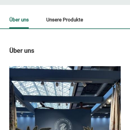
Über uns
Unsere Produkte
Über uns
Un
M