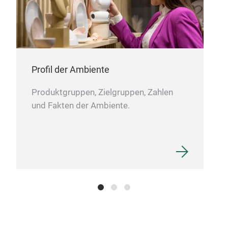
Profil der Ambiente
Tis
Produktgruppen, Zielgruppen, Zahlen
Tisc
und Fakten der Ambiente.
100 
Größ
Tis