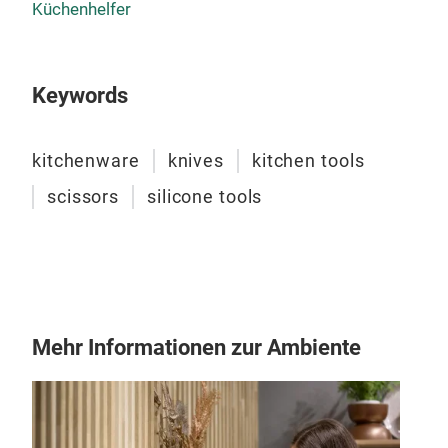
Küchenhelfer
Keywords
kitchenware
knives
kitchen tools
scissors
silicone tools
Tay
4 C
sta
Mehr Informationen zur Ambiente