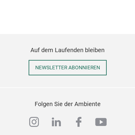
Auf dem Laufenden bleiben
Tay
NEWSLETTER ABONNIEREN
Coll
Tay
coll
num
Folgen Sie der Ambiente
instagram
linkedin
facebook
youtub