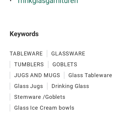
Trinkglasgarnituren
200
3 P
Keywords
TABLEWARE
GLASSWARE
TUMBLERS
GOBLETS
JUGS AND MUGS
Glass Tableware
Glass Jugs
Drinking Glass
Stemware /Goblets
Glass Ice Cream bowls
RO
Wat