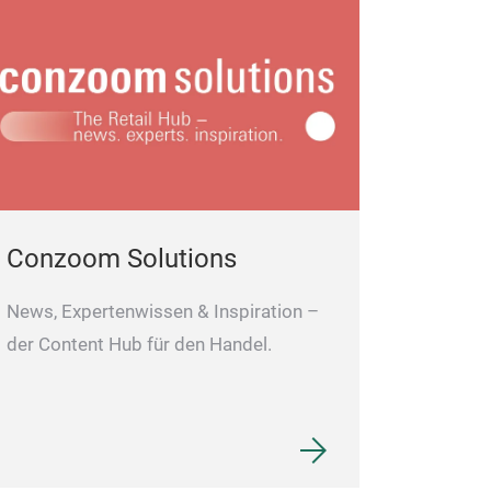
PLACEMA
ECO friendly, t
prevent our tab
stains ,and scr
plates,cutlery,a
Conzoom Solutions
News, Expertenwissen & Inspiration –
der Content Hub für den Handel.