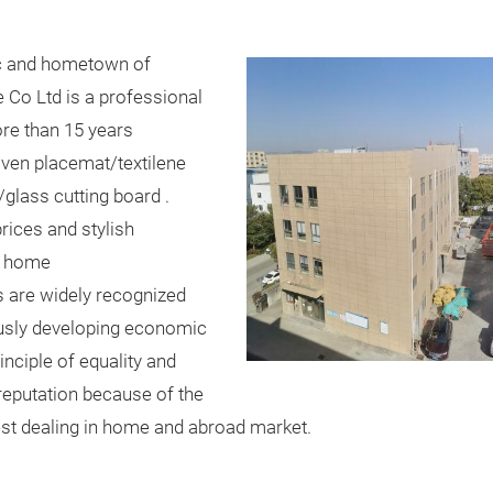
ic and hometown of
o Ltd is a professional
re than 15 years
ven placemat/textilene
glass cutting board .
rices and stylish
in home
s are widely recognized
ously developing economic
nciple of equality and
reputation because of the
nest dealing in home and abroad market.