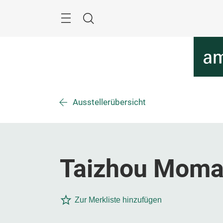
Überspringen
Menü
Suche
Ausstellerübersicht
Taizhou Momay
Zur Merkliste hinzufügen