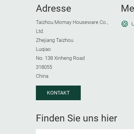
Adresse
Me
Taizhou Momay Houseware Co.,
U
Ltd.
Zhejiang Taizhou
Luqiao
No. 138 Xinheng Road
318055
China
KONTAKT
Finden Sie uns hier