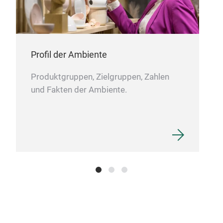
Profil der Ambiente
Produktgruppen, Zielgruppen, Zahlen
und Fakten der Ambiente.
Org
In m
sque
vari