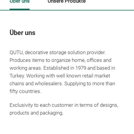
Über uns
Unsere Produkte
Über uns
Un
QUTU, decorative storage solution provider.
Produces items to organize home, offices and
working areas. Established in 1979 and based in
Turkey. Working with well known retail market
chains and wholesalers. Supplying to more than
fifty countries.
Exclusivity to each customer in terms of designs,
products and packaging.