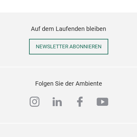
Auf dem Laufenden bleiben
NEWSLETTER ABONNIEREN
Folgen Sie der Ambiente
Sch
In M
instagram
linkedin
facebook
youtub