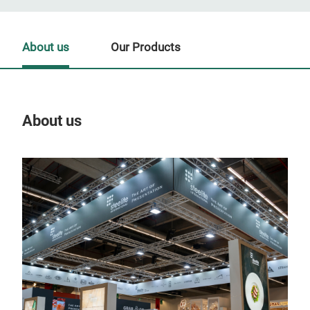
About us
Our Products
About us
Our
Tr