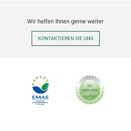
Wir helfen Ihnen gerne weiter
KONTAKTIEREN SIE UNS
Off 
Whe
Stud
the 
dura
cera
trad