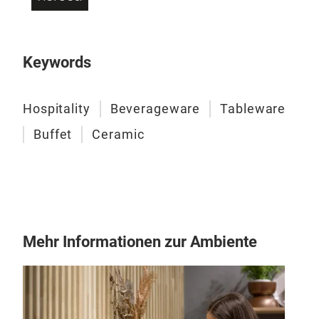
Flor
with
stun
Keywords
thro
desi
Tr
Hospitality
Beverageware
Tableware
Buffet
Ceramic
Mehr Informationen zur Ambiente