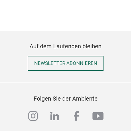
dish
dime
addi
aest
Auf dem Laufenden bleiben
Foli
NEWSLETTER ABONNIEREN
Clas
succ
Stee
colo
Noi
Folgen Sie der Ambiente
craf
line
instagram
linkedin
facebook
youtub
Tr
grea