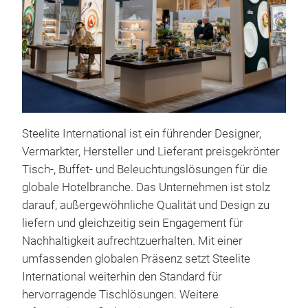
Ste
Intr
Stee
its 
Steelite International ist ein führender Designer,
guid
Vermarkter, Hersteller und Lieferant preisgekrönter
prov
Tisch-, Buffet- und Beleuchtungslösungen für die
thei
Fuse
globale Hotelbranche. Das Unternehmen ist stolz
adds
Tr
Fuse
darauf, außergewöhnliche Qualität und Design zu
enh
liefern und gleichzeitig sein Engagement für
fine
Fuse
Nachhaltigkeit aufrechtzuerhalten. Mit einer
whit
umfassenden globalen Präsenz setzt Steelite
International weiterhin den Standard für
hervorragende Tischlösungen. Weitere