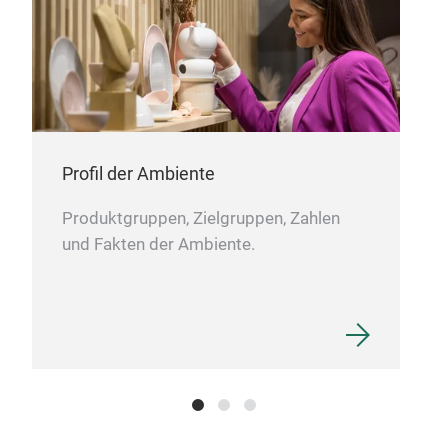
Rob
Fora
Profil der Ambiente
care
each
Produktgruppen, Zielgruppen, Zahlen
piec
und Fakten der Ambiente.
high
exp
orga
Tr
intr
prov
oper
craf
offe