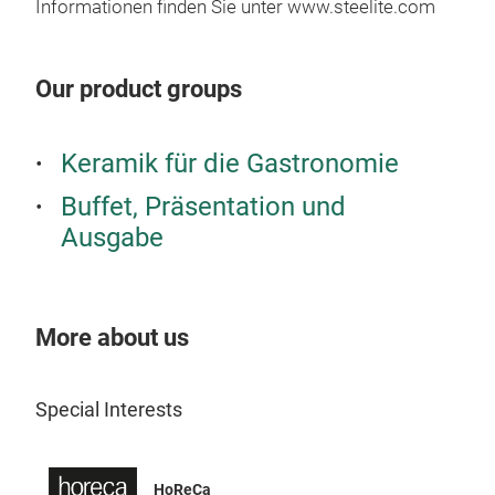
Informationen finden Sie unter www.steelite.com
Our product groups
Keramik für die Gastronomie
Buffet, Präsentation und
Ausgabe
More about us
Special Interests
Ste
Whe
HoReCa
Embr