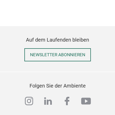
aca
Auf dem Laufenden bleiben
NEWSLETTER ABONNIEREN
Lau
Folgen Sie der Ambiente
instagram
linkedin
facebook
youtub