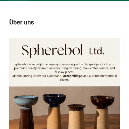
Über uns
Un