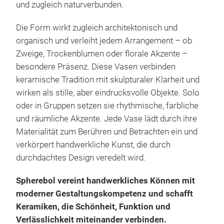
und 
und zugleich naturverbunden.
zugl
verl
Die Form wirkt zugleich architektonisch und
Tro
organisch und verleiht jedem Arrangement – ob
Prä
Zweige, Trockenblumen oder florale Akzente –
Trad
besondere Präsenz. Diese Vasen verbinden
stil
keramische Tradition mit skulpturaler Klarheit und
Grup
wirken als stille, aber eindrucksvolle Objekte. Solo
räum
oder in Gruppen setzen sie rhythmische, farbliche
Mate
und räumliche Akzente. Jede Vase lädt durch ihre
verk
Materialität zum Berühren und Betrachten ein und
durc
verkörpert handwerkliche Kunst, die durch
durchdachtes Design veredelt wird.
Spherebol vereint handwerkliches Können mit
moderner Gestaltungskompetenz und schafft
Keramiken, die Schönheit, Funktion und
Verlässlichkeit miteinander verbinden.