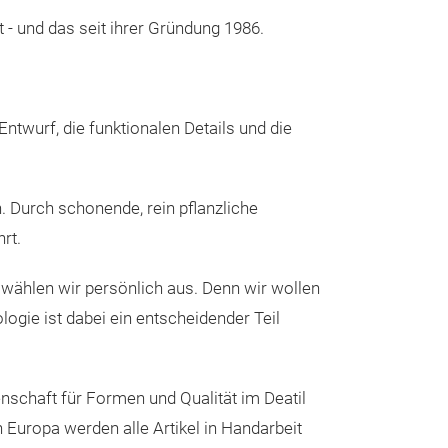
 - und das seit ihrer Gründung 1986.
ntwurf, die funktionalen Details und die
. Durch schonende, rein pflanzliche
rt.
 wählen wir persönlich aus. Denn wir wollen
logie ist dabei ein entscheidender Teil
Börse Wien
Börse
1 Geldscheinfach, 1 aufgesetztes,
schaft für Formen und Qualität im Deatil
großes Münzfach
 Europa werden alle Artikel in Handarbeit