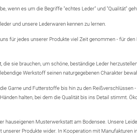
e, wenn es um die Begriffe "echtes Leder" und "Qualität" geht
nleder und unsere Lederwaren kennen zu lernen.
 uns für jedes unserer Produkte viel Zeit genommen - für den E
, die sie brauchen, um schöne, beständige Leder herzustellen
r lebendige Werkstoff seinen naturgegebenen Charakter bewah
 die Garne und Futterstoffe bis hin zu den Reißverschlüssen -
Händen halten, bei dem die Qualität bis ins Detail stimmt. Öko
erer hauseigenen Musterwerkstatt am Bodensee. Unsere Leiden
ät unserer Produkte wider. In Kooperation mit Manufakturen in