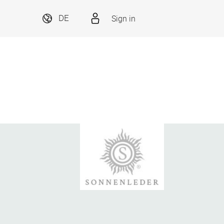
Sign in
DE