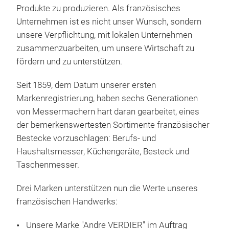
Produkte zu produzieren.
Als französisches
Unternehmen ist es nicht unser Wunsch, sondern
unsere Verpflichtung, mit lokalen Unternehmen
Lag
zusammenzuarbeiten, um unsere Wirtschaft zu
fördern und zu unterstützen.
Die
fran
Seit 1859, dem Datum unserer ersten
zeic
Markenregistrierung, haben sechs Generationen
und 
von Messermachern hart daran gearbeitet, eines
Best
der bemerkenswertesten Sortimente französischer
und 
Bestecke vorzuschlagen: Berufs- und
das
Haushaltsmesser, Küchengeräte, Besteck und
"LAÏ
Taschenmesser.
Gem
Mes
Drei Marken unterstützen nun die Werte unseres
verh
französischen Handwerks:
stol
herz
Unsere Marke "Andre VERDIER" im Auftrag