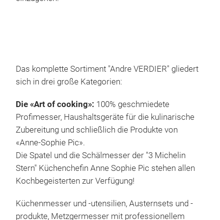
betr
und 
run
erhä
auch
Das komplette Sortiment "Andre VERDIER" gliedert
Eins
sich in drei große Kategorien:
kom
Prei
Cép
Die «Art of cooking»:
100% geschmiedete
herg
Profimesser, Haushaltsgeräte für die kulinarische
One 
Zubereitung und schließlich die Produkte von
worl
«Anne-Sophie Pic».
Fren
Die Spatel und die Schälmesser der "3 Michelin
rang
Stern" Küchenchefin Anne Sophie Pic stehen allen
plac
Kochbegeisterten zur Verfügung!
prod
noir
Küchenmesser und -utensilien, Austernsets und -
frie
produkte, Metzgermesser mit professionellem