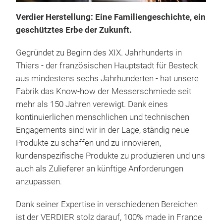
Verdier Herstellung: Eine Familiengeschichte, ein
XX1
geschütztes Erbe der Zukunft.
Die 
Jahr
Gegründet zu Beginn des XIX. Jahrhunderts in
Mis
Thiers - der französischen Hauptstadt für Besteck
Reg
aus mindestens sechs Jahrhunderten - hat unsere
voll
Fabrik das Know-how der Messerschmiede seit
1.4
mehr als 150 Jahren verewigt.
Dank eines
wär
kontinuierlichen menschlichen und technischen
erre
Engagements sind wir in der Lage, ständig neue
anha
Produkte zu schaffen und zu innovieren,
Dies
kundenspezifische Produkte zu produzieren und uns
Mat
auch als Zulieferer an künftige Anforderungen
(Fra
anzupassen.
nach
Dank seiner Expertise in verschiedenen Bereichen
werd
ist der VERDIER stolz darauf, 100% made in France