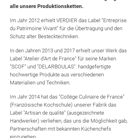
stol
alle unsere Produktionsketten.
herz
Rohs
Im Jahr 2012 erhielt VERDIER das Label "Entreprise
unse
du Patrimoine Vivant" für die Übertragung und den
(bis
Schutz alter Bestecktechniken.
Prod
Thie
L'Al
In den Jahren 2013 und 2017 erhielt unser Werk das
vere
Label "Atelier d'Art de France" für seine Marken
L'Al
Esse
"SCOF" und "DELARBOULAS": handgefertigte
Mess
Ober
hochwertige Produkte aus verschiedenen
Haup
vers
Materialien und Techniken.
Grif
Hit.
Ums
Im Jahr 2014 hat das "Collège Culinaire de France"
Teil
(Französische Kochschule) unserer Fabrik das
dopp
Label "Artisan de qualité" (ausgezeichnete
Unt
Handwerker) verliehen, das uns die Möglichkeit gab,
vers
Partnerschaften mit bekannten Küchenchefs
7,5 
einzugehen.