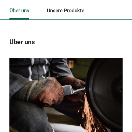
Über uns
Unsere Produkte
Über uns
Un