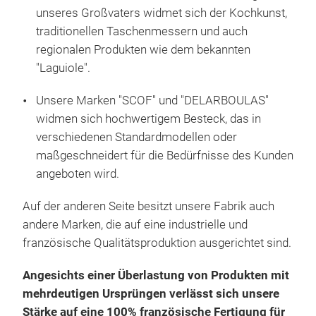
Rohs
unseres Großvaters widmet sich der Kochkunst,
unse
traditionellen Taschenmessern und auch
(bis
regionalen Produkten wie dem bekannten
Prod
"Laguiole".
Thie
Lagu
1990
Unsere Marken "SCOF" und "DELARBOULAS"
Die
des 
widmen sich hochwertigem Besteck, das in
fran
inte
verschiedenen Standardmodellen oder
zeic
Einf
maßgeschneidert für die Bedürfnisse des Kunden
und 
und 
angeboten wird.
Best
in d
Auf der anderen Seite besitzt unsere Fabrik auch
und 
Ein 
andere Marken, die auf eine industrielle und
das
wird
französische Qualitätsproduktion ausgerichtet sind.
"LAÏ
Gem
Angesichts einer Überlastung von Produkten mit
Mes
mehrdeutigen Ursprüngen verlässt sich unsere
verh
Stärke auf eine 100% französische Fertigung für