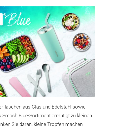
ISOLIERT
Jedes Jahr brin
modisches Sorti
Taschen auf den 
rflaschen aus Glas und Edelstahl sowie
alle sind, die u
as Smash Blue-Sortiment ermutigt zu kleinen
diesem Jahr br
enken Sie daran, kleine Tropfen machen
an Lunchpakete