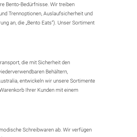
re Bento-Bedürfnisse. Wir treiben
HALTBARKEIT
und Trennoptionen, Auslaufsicherheit und
hochwertigsten 
ung an, die „Bento Eats“). Unser Sortiment
Anwendungen, u
überstehen
QU
sind von hoher Q
Phthalaten und 
ransport, die mit Sicherheit den
europäischen u
wiederverwendbaren Behältern,
Lebensmittelsic
stralia, entwickeln wir unsere Sortimente
n Warenkorb Ihrer Kunden mit einem
modische Schreibwaren ab. Wir verfügen