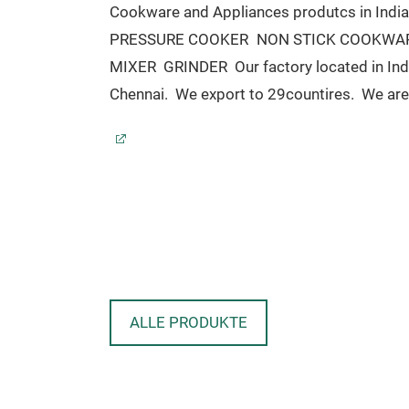
Cookware and Appliances produtcs in India
PRESSURE COOKER
NON STICK COOKWA
MIXER
GRINDER
Our factory located in Ind
Chennai.
We export to 29countires.
We are
looking for Distributors across the world a
also, under take OEM productions as per th
client requriements
ALLE PRODUKTE