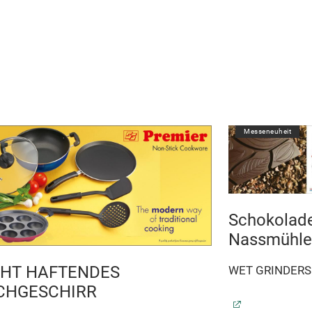
Messeneuheit
Schokolad
Nassmühle
CHT HAFTENDES
WET GRINDERS
CHGESCHIRR