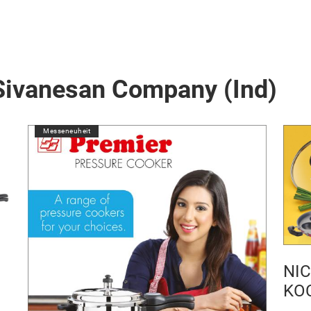
Sivanesan Company (Ind)
Messeneuheit
NI
KO