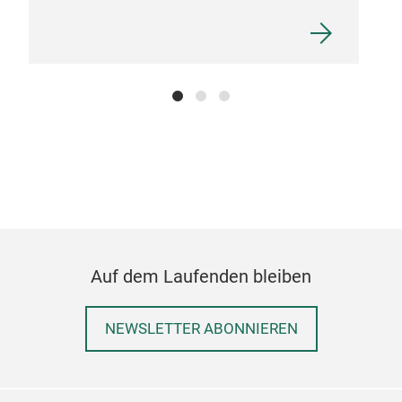
Eme
Emer
by h
Auf dem Laufenden bleiben
NEWSLETTER ABONNIEREN