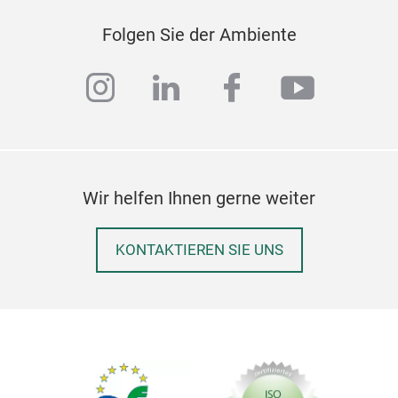
Folgen Sie der Ambiente
instagram
linkedin
facebook
youtub
Wir helfen Ihnen gerne weiter
KONTAKTIEREN SIE UNS
Insu
Smar
fres
leat