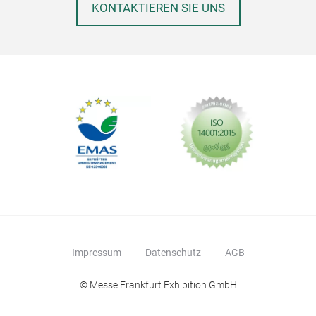
KONTAKTIEREN SIE UNS
konz
gewä
Körb
ArtF
unse
stra
wir
hält
Sch
Impressum
Datenschutz
AGB
© Messe Frankfurt Exhibition GmbH