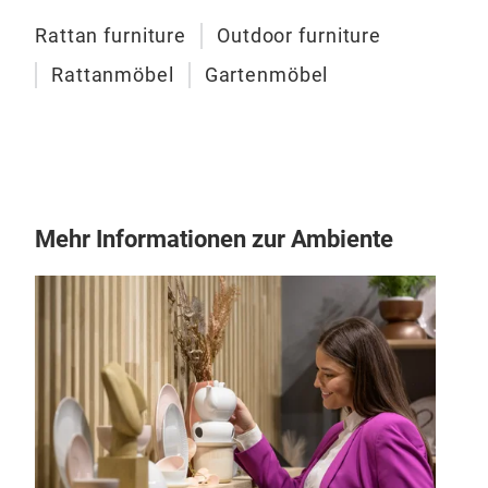
Rattan furniture
Outdoor furniture
Coc
Rattanmöbel
Gartenmöbel
Der
Ditz
Krei
sich
Insp
Mehr Informationen zur Ambiente
Loun
ArtF