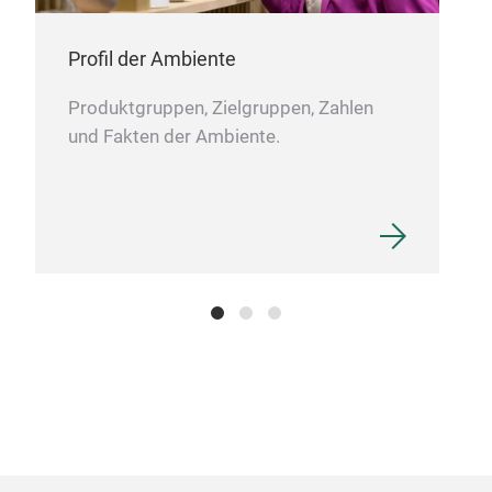
Profil der Ambiente
Produktgruppen, Zielgruppen, Zahlen
und Fakten der Ambiente.
Paci
Der
Mich
hand
weis
Arm
Sess
der