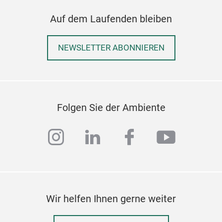
groß
Ents
Auf dem Laufenden bleiben
wur
fran
NEWSLETTER ABONNIEREN
Pari
Orig
vom
stel
sein
Folgen Sie der Ambiente
Näh
instagram
linkedin
facebook
youtub
Wir helfen Ihnen gerne weiter
Alm
Die 