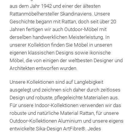
aus dem Jahr 1942 und einer der ältesten
Rattanmöbelhersteller Skandinaviens. Unsere
Geschichte begann mit Rattan, doch seit über 20
Jahren fertigen wir auch Outdoor-Möbel mit
derselben handwerklichen Meisterleistung. In
unserer Kollektion finden Sie Möbel in unseren
Meg
eigenen klassischen Designs sowie ikonische
Möbel, die von einigen der weltbesten Designer und
Uns
Architekten entworfen wurden.
Ihre
Mod
Unsere Kollektionen sind auf Langlebigkeit
Mitt
ausgelegt und zeichnen sich daher durch zeitloses
Komb
Design und robuste, pflegeleichte Materialien aus.
pass
Für unsere Indoor-Kollektionen verwenden wir das
dami
robuste und natürliche Material Rattan, für unsere
Die
Outdoor-Kollektionen Aluminium und unsere eigens
aus 
entwickelte Sika-Design ArtFibre®. Jedes