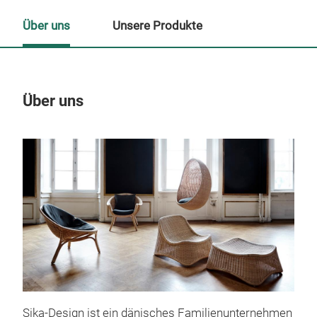
Über uns
Unsere Produkte
Über uns
Un
Sika-Design ist ein dänisches Familienunternehmen