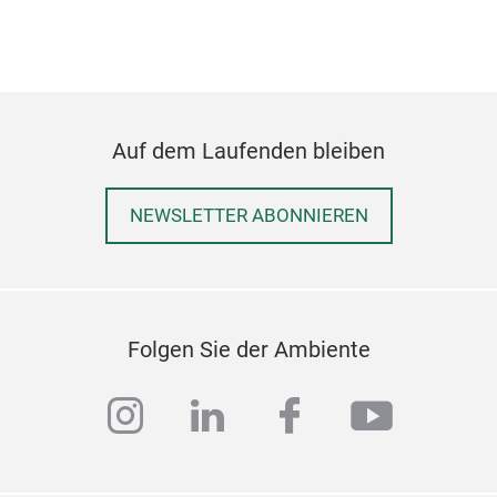
M
Auf dem Laufenden bleiben
NEWSLETTER ABONNIEREN
Folgen Sie der Ambiente
instagram
linkedin
facebook
youtub
COT