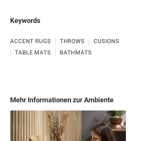
Keywords
ACCENT RUGS
THROWS
CUSIONS
TABLE MATS
BATHMATS
COT
RU
Mehr Informationen zur Ambiente