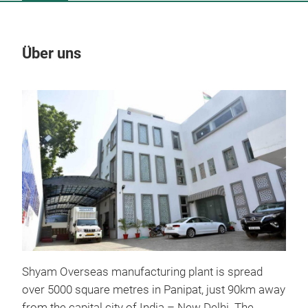
Über uns
Un
M
Shyam Overseas manufacturing plant is spread
over 5000 square metres in Panipat, just 90km away
from the capital city of India – New Delhi. The