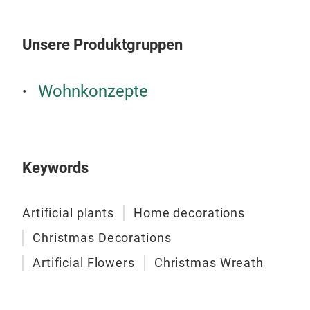
Unsere Produktgruppen
Wohnkonzepte
Keywords
32"
Artificial plants
Home decorations
Bla
Christmas Decorations
groß
Artificial Flowers
Christmas Wreath
Zoll
Kun