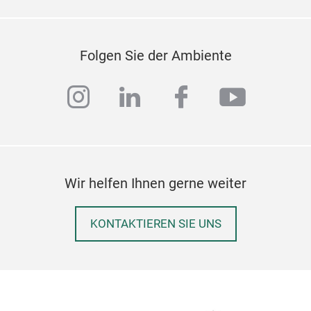
75 
Folgen Sie der Ambiente
Bla
instagram
linkedin
facebook
youtub
M
Wir helfen Ihnen gerne weiter
KONTAKTIEREN SIE UNS