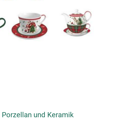
JZ2087
Newest flower dinn
Messeneuheit
us Porzellan und Keramik