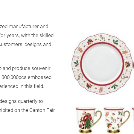
ized manufacturer and
r years, with the skilled
customers’ designs and
p and produce souvenir
th 300,000pcs embossed
ienced in this field.
designs quarterly to
ibited on the Canton Fair