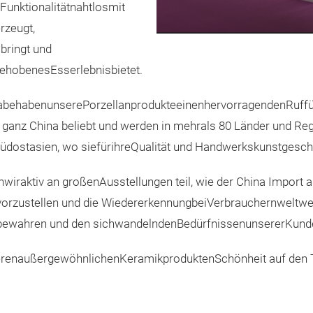
Funktionalitätnahtlosmit
rzeugt,
bringt und
hobenesEsserlebnisbietet.
ehabenunserePorzellanprodukteeinenhervorragendenRuffürihr
 ganz China beliebt und werden in mehrals 80 Länder und Reg
d Südostasien, wo siefürihreQualität und Handwerkskunstgesc
raktiv an großenAusstellungen teil, wie der China Import a
vorzustellen und die WiedererkennungbeiVerbrauchernwelt
bewahren und den sichwandelndenBedürfnissenunsererKund
erenaußergewöhnlichenKeramikproduktenSchönheit auf den Ti