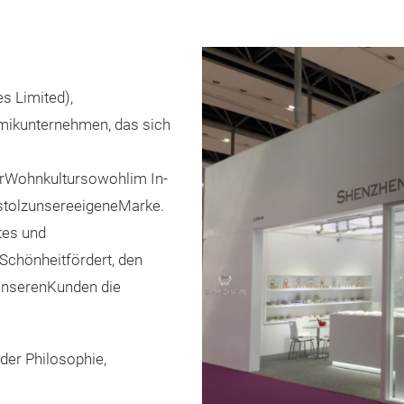
s Limited),
mikunternehmen, das sich
rWohnkultursowohlim In-
stolzunsereeigeneMarke.
tes und
Schönheitfördert, den
unserenKunden die
der Philosophie,