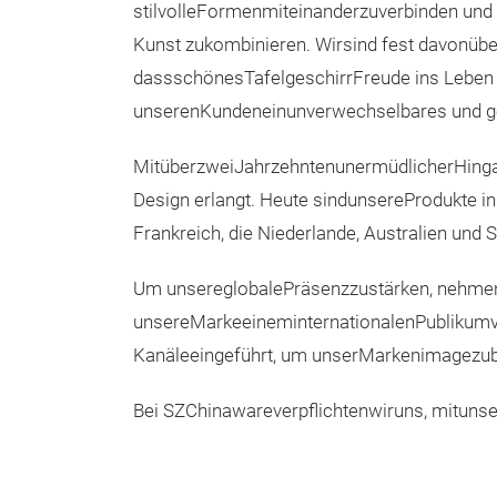
stilvolleFormenmiteinanderzuverbinden und 
Kunst zukombinieren. Wirsind fest davonübe
dassschönesTafelgeschirrFreude ins Leben 
unserenKundeneinunverwechselbares und ge
MitüberzweiJahrzehntenunermüdlicherHingab
Design erlangt. Heute sindunsereProdukte in
Frankreich, die Niederlande, Australien un
Um unsereglobalePräsenzzustärken, nehmenwi
unsereMarkeeineminternationalenPublikum
Kanäleeingeführt, um unserMarkenimagezu
Bei SZChinawareverpflichtenwiruns, mituns