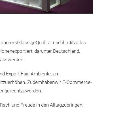
Tafelgeschi
Die Radiant Colo
durch lebendige
aus, die auf jed
auffällige Must
eerstklassigeQualität und ihrstilvolles
hochwertiger K
ionenexportiert, darunter Deutschland,
Temperaturen ge
hätztwerden.
Tafelgeschirrstü
Messeneuheit
nd Export Fair, Ambiente, um
bringen einen Fa
weitzuerhöhen. Zudemhabenwir E-Commerce-
Perfekt, um jed
engerechtzuwerden.
Kunstfertigkeit 
sch und Freude in den Alltagzubringen.