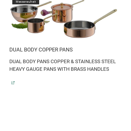
Messeneuheit
DUAL BODY COPPER PANS
DUAL BODY PANS COPPER & STAINLESS STEEL
HEAVY GAUGE PANS WITH BRASS HANDLES
304
TS
MIN
HIG
CK
STA
I
THI
GR