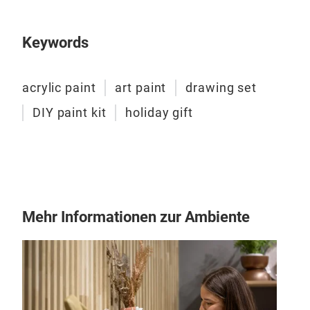
Keywords
acrylic paint
art paint
drawing set
DIY paint kit
holiday gift
75ml
75ml
Mehr Informationen zur Ambiente