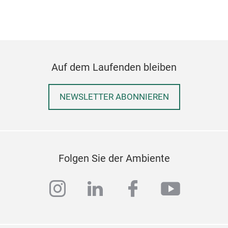
Auf dem Laufenden bleiben
DIY 
DIY 
NEWSLETTER ABONNIEREN
M
Folgen Sie der Ambiente
instagram
linkedin
facebook
youtub