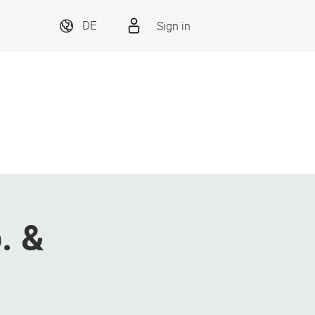
Sign in
DE
. &