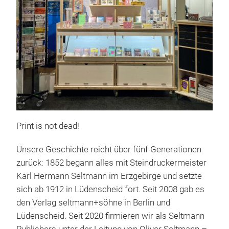
Pap
Ein
Print is not dead!
Mit 
Unsere Geschichte reicht über fünf Generationen
Hoc
zurück: 1852 begann alles mit Steindruckermeister
Zett
Karl Hermann Seltmann im Erzgebirge und setzte
Papi
sich ab 1912 in Lüdenscheid fort. Seit 2008 gab es
so k
den Verlag seltmann+söhne in Berlin und
für 
M
Lüdenscheid. Seit 2020 firmieren wir als Seltmann
Quad