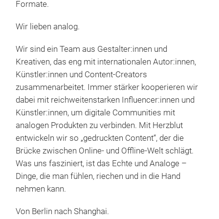
Formate.
beli
Sofo
Wir lieben analog.
Tag 
grö
Wir sind ein Team aus Gestalter:innen und
Mome
Kreativen, das eng mit internationalen Autor:innen,
Rück
Künstler:innen und Content-Creators
Ents
zusammenarbeitet. Immer stärker kooperieren wir
Einb
dabei mit reichweitenstarken Influencer:innen und
Film
Künstler:innen, um digitale Communities mit
Hob
analogen Produkten zu verbinden. Mit Herzblut
Tag 
entwickeln wir so „gedruckten Content“, der die
Brücke zwischen Online- und Offline-Welt schlägt.
Was uns fasziniert, ist das Echte und Analoge –
Dinge, die man fühlen, riechen und in die Hand
nehmen kann.
Von Berlin nach Shanghai.