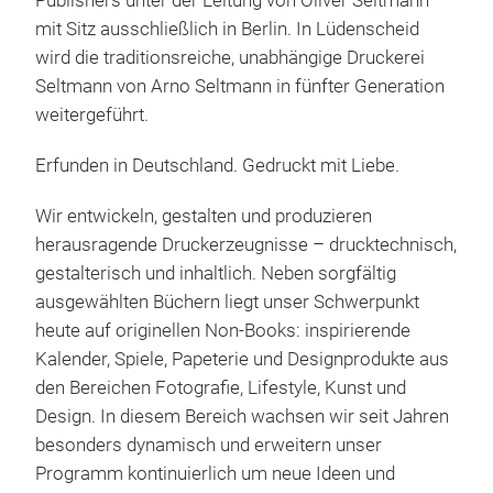
Publishers unter der Leitung von Oliver Seltmann –
Plat
mit Sitz ausschließlich in Berlin. In Lüdenscheid
Wolk
wird die traditionsreiche, unabhängige Druckerei
Ikon
Seltmann von Arno Seltmann in fünfter Generation
Noti
weitergeführt.
real
Edi
Erfunden in Deutschland. Gedruckt mit Liebe.
bee
1:25
Wir entwickeln, gestalten und produzieren
hoc
herausragende Druckerzeugnisse – drucktechnisch,
gestalterisch und inhaltlich. Neben sorgfältig
ausgewählten Büchern liegt unser Schwerpunkt
heute auf originellen Non-Books: inspirierende
Kalender, Spiele, Papeterie und Designprodukte aus
den Bereichen Fotografie, Lifestyle, Kunst und
Pho
Design. In diesem Bereich wachsen wir seit Jahren
besonders dynamisch und erweitern unser
365 
Programm kontinuierlich um neue Ideen und
klei