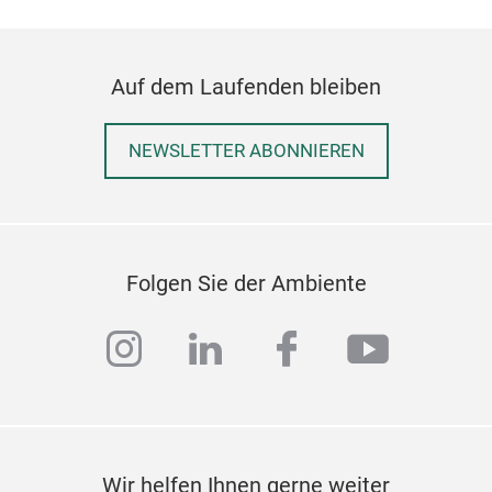
Find
Der 
Auf dem Laufenden bleiben
Kind
und 
wund
NEWSLETTER ABONNIEREN
Kind
lebe
zwis
seit
Folgen Sie der Ambiente
Die
seit
instagram
linkedin
facebook
youtub
Fan
gan
Mem
und 
erk
Wir helfen Ihnen gerne weiter