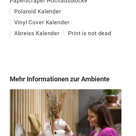
Paperscraper Hochausblöcke
auch
Polaroid Kalender
Illu
Vinyl Cover Kalender
alle
der 
Abreiss Kalender
Print is not dead
könn
wer
Mehr Informationen zur Ambiente
Adi
The 
rare
and 
thro
when
80s 