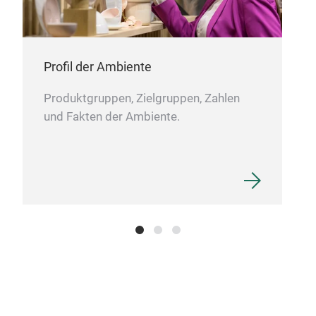
knew
the 
have
wors
Profil der Ambiente
cour
Produktgruppen, Zielgruppen, Zahlen
und Fakten der Ambiente.
Thi