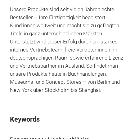
Unsere Produkte sind seit vielen Jahren echte
Bestseller – Ihre Einzigartigkeit begeistert
Kund:innen weltweit und macht sie zu gefragten
The 
Titeln in ganz unterschiedlichen Märkten.
Der 
Unterstützt wird dieser Erfolg durch ein starkes
Scha
internes Vertriebsteam, freie Vertreter:innen im
Revi
deutschsprachigen Raum sowie erfahrene Lizenz-
gest
und Vertriebspartner im Ausland. So findet man
wied
unsere Produkte heute in Buchhandlungen,
insp
Museums- und Concept-Stores – von Berlin und
Des
New York über Stockholm bis Shanghai.
neun
365 
Musi
Keywords
Klas
Nebe
graf