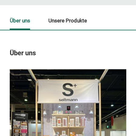
Über uns
Unsere Produkte
Über uns
Un
M