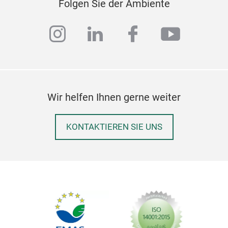
wodu
Folgen Sie der Ambiente
Pins
Insp
instagram
linkedin
facebook
youtub
das 
Ästh
Mom
Größ
von
Wir helfen Ihnen gerne weiter
stil
robu
KONTAKTIEREN SIE UNS
glän
kuns
Allt
hoch
aut
• Ha
Ker
• Ze