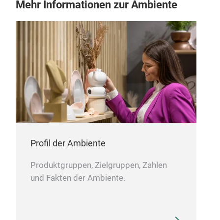
Mehr Informationen zur Ambiente
• Hi
• Id
als
• Lä
Rot
Stei
Muti
bede
Verl
und 
Not
Tisc
Das 
der 
Stil
Profil der Ambiente
Mit 
vers
Produktgruppen, Zielgruppen, Zahlen
eleg
und Fakten der Ambiente.
für 
Zuha
Her