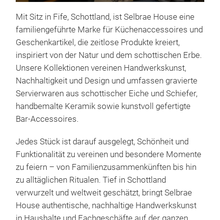
Mit Sitz in Fife, Schottland, ist Selbrae House eine
familiengeführte Marke für Küchenaccessoires und
Geschenkartikel, die zeitlose Produkte kreiert,
inspiriert von der Natur und dem schottischen Erbe.
Unsere Kollektionen vereinen Handwerkskunst,
Nachhaltigkeit und Design und umfassen gravierte
Libe
Servierwaren aus schottischer Eiche und Schiefer,
Hand
handbemalte Keramik sowie kunstvoll gefertigte
Sort
Bar-Accessoires.
uns
Gef
Jedes Stück ist darauf ausgelegt, Schönheit und
scho
Funktionalität zu vereinen und besondere Momente
Fami
Herg
zu feiern – von Familienzusammenkünften bis hin
Uni
Mit 
zu alltäglichen Ritualen. Tief in Schottland
Char
Lebe
verwurzelt und weltweit geschätzt, bringt Selbrae
Selb
Jede
House authentische, nachhaltige Handwerkskunst
Leic
Perf
in Haushalte und Fachgeschäfte auf der ganzen