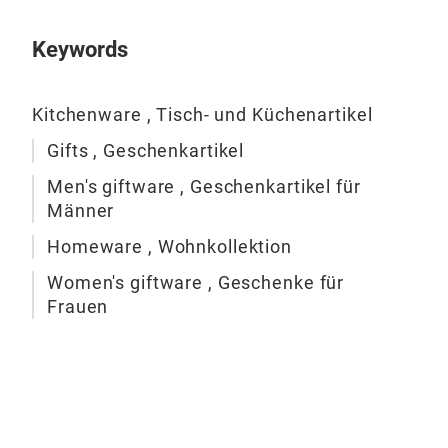
Brin
Tisc
Keywords
„Lov
und 
Unte
Kitchenware , Tisch- und Küchenartikel
emo
Gifts , Geschenkartikel
hand
Men's giftware , Geschenkartikel für
Stüc
Männer
Kund
Mome
Homeware , Wohnkollektion
suc
Women's giftware , Geschenke für
Ober
Frauen
Glas
eine
pass
• Un
• M
Schr