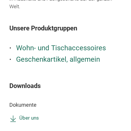
eine
Welt.
Ein 
zum 
Han
Häpp
Natü
Unsere Produktgruppen
jede
Händ
bes
hoch
Wohn- und Tischaccessoires
Geschenkartikel, allgemein
Downloads
Dokumente
Ste
Über uns
Zeit