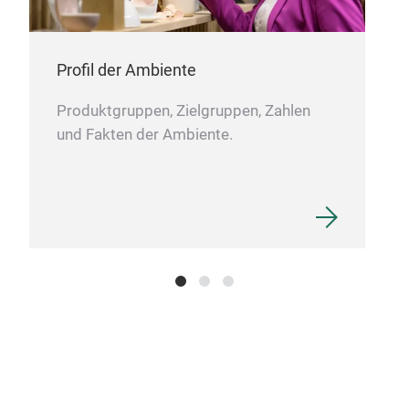
tre
auß
des
Profil der Ambiente
verk
Produktgruppen, Zielgruppen, Zahlen
fröh
und Fakten der Ambiente.
Heim
Bett
fre
viel
Inte