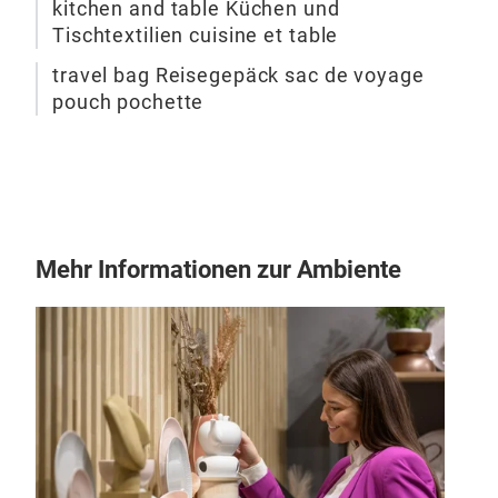
kitchen and table Küchen und
präs
Idea
Tischtextilien cuisine et table
Res
travel bag Reisegepäck sac de voyage
Pro
pouch pochette
Mehr Informationen zur Ambiente
La 
Kol
Unse
Kol
mit