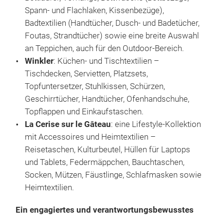
uni
Spann- und Flachlaken, Kissenbezüge),
der
Badtextilien (Handtücher, Dusch- und Badetücher,
Port
Foutas, Strandtücher) sowie eine breite Auswahl
Sor
an Teppichen, auch für den Outdoor-Bereich.
Vorh
Winkler
: Küchen- und Tischtextilien –
Kom
Tischdecken, Servietten, Platzsets,
Con
Topfuntersetzer, Stuhlkissen, Schürzen,
Geschirrtücher, Handtücher, Ofenhandschuhe,
Topflappen und Einkaufstaschen.
La Cerise sur le Gâteau
: eine Lifestyle-Kollektion
mit Accessoires und Heimtextilien –
Reisetaschen, Kulturbeutel, Hüllen für Laptops
und Tablets, Federmäppchen, Bauchtaschen,
Socken, Mützen, Fäustlinge, Schlafmasken sowie
Heimtextilien.
Ein engagiertes und verantwortungsbewusstes
ELI