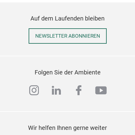
Auf dem Laufenden bleiben
Viva
Badt
NEWSLETTER ABONNIEREN
Ein
Ceri
iko
Jahr
Folgen Sie der Ambiente
Far
Waf
instagram
linkedin
facebook
youtub
Bau
Baum
kom
pass
Wir helfen Ihnen gerne weiter