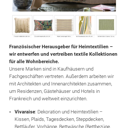
Französischer Herausgeber für Heimtextilien –
wir entwerfen und vertreiben textile Kollektionen
für alle Wohnbereiche.
Unsere Marken sind in Kaufhäusern und
Bes
Fachgeschäften vertreten. Außerdem arbeiten wir
mit Architekten und Innenarchitekten zusammen,
Mai
um Residenzen, Gästehäuser und Hotels in
ganz
Frankreich und weltweit einzurichten.
brei
auf
Vivaraise
: Dekoration und Heimtextilien –
Koll
Kissen, Plaids, Tagesdecken, Steppdecken,
Zud
Bettläufer, Vorhänge, Bettwäsche (Bettbezüge,