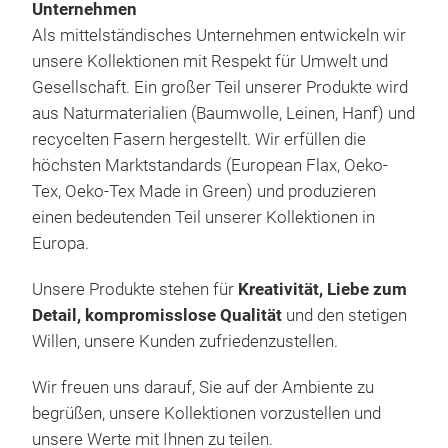
Unternehmen
ELI
Als mittelständisches Unternehmen entwickeln wir
ELI
unsere Kollektionen mit Respekt für Umwelt und
Kiss
Gesellschaft. Ein großer Teil unserer Produkte wird
Tag
aus Naturmaterialien (Baumwolle, Leinen, Hanf) und
hoc
recycelten Fasern hergestellt. Wir erfüllen die
Vari
Hoch
höchsten Marktstandards (European Flax, Oeko-
wie 
Gro
Tex, Oeko-Tex Made in Green) und produzieren
M
Prä
einen bedeutenden Teil unserer Kollektionen in
Idea
Europa.
bes
(Hot
Unsere Produkte stehen für
Kreativität, Liebe zum
ELI
Koor
Detail, kompromisslose Qualität
und den stetigen
Cont
Prod
Willen, unsere Kunden zufriedenzustellen.
viel
Wir freuen uns darauf, Sie auf der Ambiente zu
begrüßen, unsere Kollektionen vorzustellen und
unsere Werte mit Ihnen zu teilen.