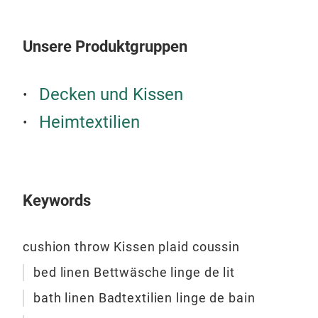
Unsere Produktgruppen
Decken und Kissen
Küc
Heimtextilien
GRA
Koll
Bau
Opti
Keywords
Tisc
klas
Umw
cushion throw Kissen plaid coussin
& To
Mate
Far
Hoch
bed linen Bettwäsche linge de lit
Kost
bath linen Badtextilien linge de bain
Koor