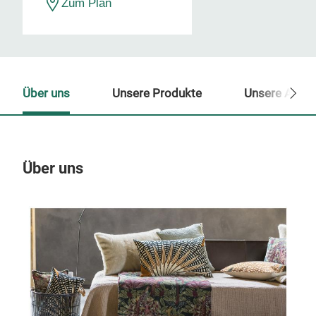
Zum Plan
Über uns
Unsere Produkte
Unsere Ansp
Über uns
Un