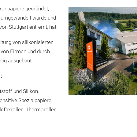
konpapiere gegründet,
H umgewandelt wurde und
n Stuttgart entfernt, hat.
tung von silikonisierten
n von Firmen und durch
etig ausgebaut.
:
stoff und Silikon.
nsitive Spezialpapiere
lefaxrollen, Thermorollen