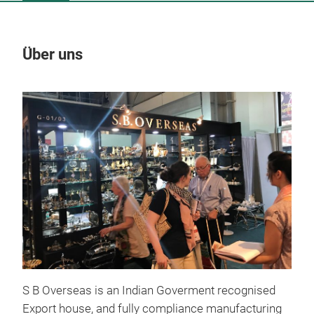
Über uns
Un
S B Overseas is an Indian Goverment recognised
Export house, and fully compliance manufacturing