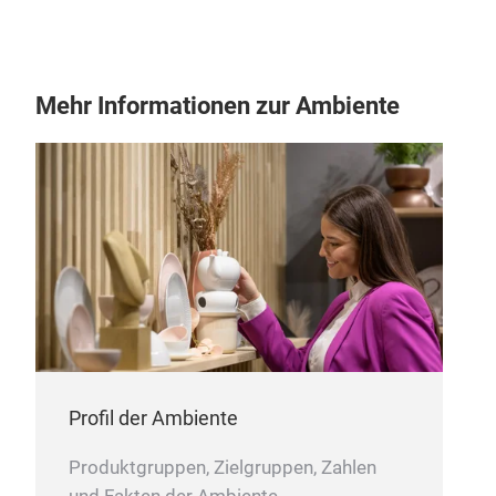
Mehr Informationen zur Ambiente
3 T
THI
Profil der Ambiente
HAN
SAF
Produktgruppen, Zielgruppen, Zahlen
EMB