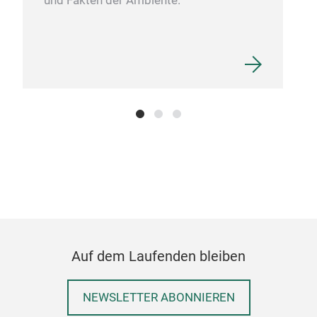
und Fakten der Ambiente.
AND
FIN
DIA
Auf dem Laufenden bleiben
NEWSLETTER ABONNIEREN