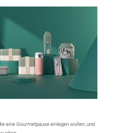
Messeneuheit
MB Twisty
 die eine Gourmetpause einlegen wollen, und
FRANZÖSISCHE