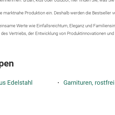
 einnehmen: urban, kids oder outdoor, hier finden Sie, was Si
ine marktnahe Produktion ein. Deshalb werden die Bestseller 
same Werte wie Einfallsreichtum, Eleganz und Familiensin
ng des Vertriebs, der Entwicklung von Produktinnovationen und
pen
aus Edelstahl
Garnituren, rostfrei