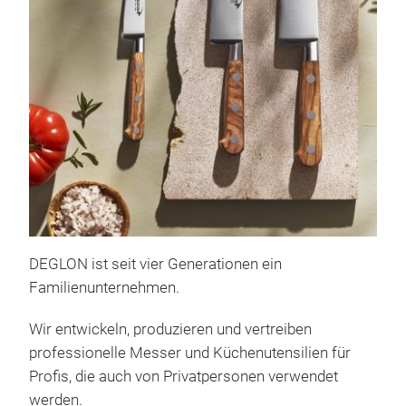
Saba
100 
Fran
Dégl
Fran
DEGLON ist seit vier Generationen ein
emb
Familienunternehmen.
Mess
Wir entwickeln, produzieren und vertreiben
Saba
professionelle Messer und Küchenutensilien für
Jahr
Profis, die auch von Privatpersonen verwendet
Bala
werden.
gara