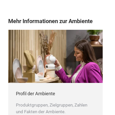
Mehr Informationen zur Ambiente
Hoc
Bac
Eine
Bürs
sind
- Au
Temp
Grif
- Ed
Han
Mon
Profil der Ambiente
bes
erfü
Produktgruppen, Zielgruppen, Zahlen
Aus 
und Fakten der Ambiente.