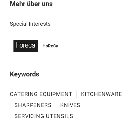
entw
Mehr über uns
Lös
wich
Special Interests
verf
pro
ausg
HoReCa
ausg
Fing
Keywords
CATERING EQUIPMENT
KITCHENWARE
SHARPENERS
KNIVES
SERVICING UTENSILS