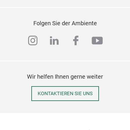
gara
gewä
kom
Folgen Sie der Ambiente
Das
instagram
linkedin
facebook
youtub
erle
Der 
Ober
Poly
Lang
und 
Wir helfen Ihnen gerne weiter
- um
- Ed
KONTAKTIEREN SIE UNS
- s
- Gr
- Ho
Ausg
Wer