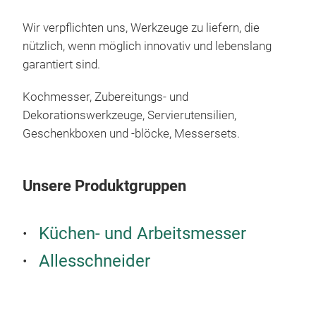
Logo
Wir verpflichten uns, Werkzeuge zu liefern, die
• 100 % geschmiedete Klingen aus rostfreiem
nützlich, wenn möglich innovativ und lebenslang
Sta
garantiert sind.
• Geschmiedeter, runder Kropf für bessere
Han
Kochmesser, Zubereitungs- und
• Veredelter Griff aus Olivenholz, mit 3 Nieten
Dekorationswerkzeuge, Servierutensilien,
befe
Geschenkboxen und -blöcke, Messersets.
• 
Unsere Produktgruppen
Küchen- und Arbeitsmesser
"ST
Koc
Allesschneider
Der 
unte