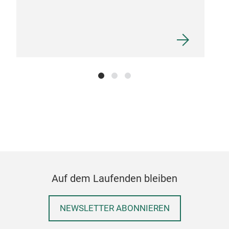
hoc
sind
dem
Zub
Die
War
Die 
Auf dem Laufenden bleiben
unve
Leis
NEWSLETTER ABONNIEREN
präz
wid