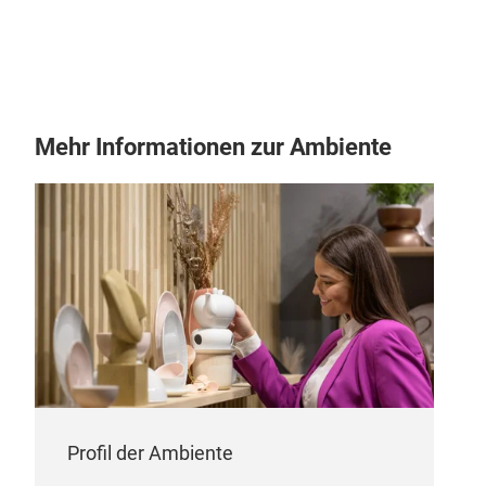
T-7
Aufb
Typ
Mehr Informationen zur Ambiente
Profil der Ambiente