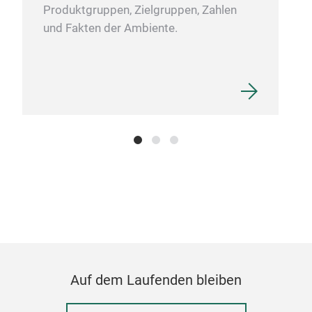
Produktgruppen, Zielgruppen, Zahlen
und Fakten der Ambiente.
T-7
Wäsc
See
Auf dem Laufenden bleiben