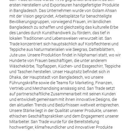
ersten Herstellern und Exporteuren handgefertigter Produkte
in Bangladesch. Das Unternehmen wurde von Golam Ahsan
mit der Vision gegründet, Arbeitsplätze für benachteiligte
Bevölkerungsgruppen, vorwiegend Frauen, im ländlichen
S-6
Bangladesch zu schaffen und gleichzeitig das kulturelle Erbe
des Landes durch Kunsthandwerk zu fördern, das tief in
Wäsc
lokalen Traditionen und Lebensweisen verwurzelt ist.
San
Trade konzentriert sich hauptsächlich auf Korbflechterei und
Kuns
Teppiche aus Naturmaterialien wie Seegras, Dattelblättern,
Jute usw. Unsere Produktion findet in Nilphamari statt, wo wir
Hunderte von Frauen beschäftigen, die unter anderem
Wäschekörbe, Topflappen, Küchen- und Essgeschirr, Teppiche
und Taschen herstellen. Unser Hauptsitz befindet sich in
Dhaka, der Hauptstadt von Bangladesch, wo unsere
Führungskräfte sowie die Teams für Marketing, Finanzen,
Vertrieb und Merchandising ansässig sind. San Trade setzt
auf partnerschaftliche Zusammenarbeit mit seinen Kunden
und entwickelt gemeinsam mit ihnen innovative Designs, die
den aktuellen Trends und Bedürfnissen weltweit entsprechen.
Unsere Stärke liegt in der Qualität unserer Produkte, unseren
ethischen Geschäftspraktiken und dem Engagement unserer
Mitarbeiter.
San Trade wurde für die Bereitstellung
hochwertiger, klimafreundlicher und innovativer Produkte