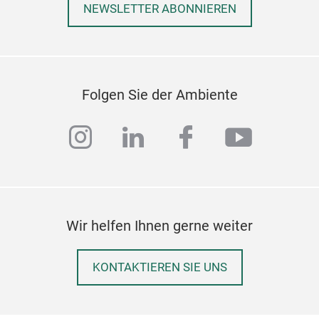
NEWSLETTER ABONNIEREN
TK-
Qua
teil
Folgen Sie der Ambiente
Bau
instagram
linkedin
facebook
youtub
Wir helfen Ihnen gerne weiter
KONTAKTIEREN SIE UNS