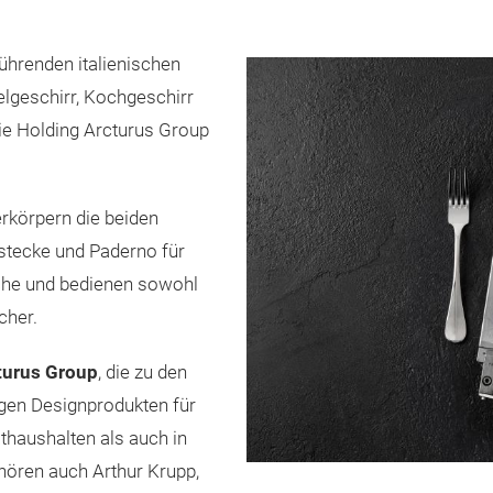
führenden italienischen
lgeschirr, Kochgeschirr
ie Holding Arcturus Group
erkörpern die beiden
tecke und Paderno für
nche und bedienen sowohl
cher.
turus Group
, die zu den
gen Designprodukten für
haushalten als auch in
hören auch Arthur Krupp,