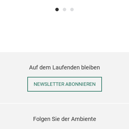
kniv
perf
Hoju
to a
rich
noti
Kire
the 
Auf dem Laufenden bleiben
famo
fibe
prim
NEWSLETTER ABONNIEREN
put 
sati
kniv
MTH
Jap
Folgen Sie der Ambiente
The 
beli
use.
a no