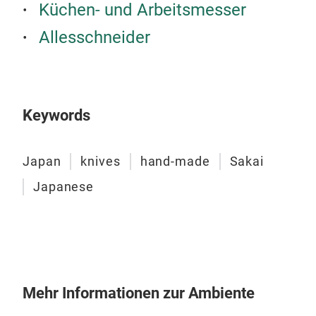
chry
Küchen- und Arbeitsmesser
long
Allesschneider
of s
HAD
day 
the 
HADO
Kiku
is s
CO.,
Keywords
firs
KAW
seri
info
the 
Japan
knives
hand-made
Sakai
vari
Japanese
resi
roun
fing
them
that
beau
Mehr Informationen zur Ambiente
Fuku