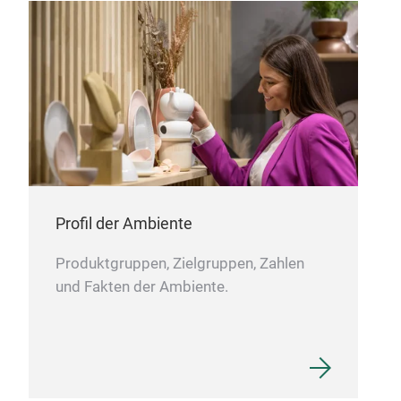
72 
hado
sen
Desi
a Ja
dark
aris
Profil der Ambiente
bala
From
Produktgruppen, Zielgruppen, Zahlen
Japa
und Fakten der Ambiente.
prof
accu
sen 
exce
prov