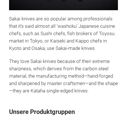
Sakai knives are so popular among professionals
CH
that it’s said almost all 'washoku' Japanese cuisine
“CHO
chefs, such as Sushi chefs, fish brokers of Toyosu
embo
market in Tokyo, or Kaiseki and Kappo chefs in
comb
Kyoto and Osaka, use Sakai-made knives.
gem 
They love Sakai knives because of their extreme
incr
sharpness, which derives from the carbon steel
mate
material, the manufacturing method—hand-forged
We p
and sharpened by master craftsmen—and the shape
you 
—they are Kataha single-edged knives.
the 
beca
cale
Unsere Produktgruppen
“Sak
call