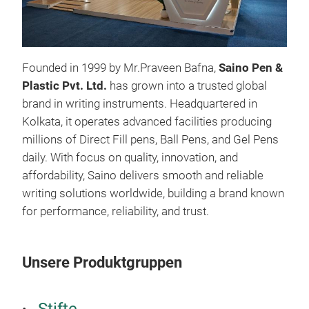
Founded in 1999 by Mr.Praveen Bafna,
Saino Pen &
Plastic Pvt. Ltd.
has grown into a trusted global
brand in writing instruments. Headquartered in
Kolkata, it operates advanced facilities producing
Woo
millions of Direct Fill pens, Ball Pens, and Gel Pens
daily. With focus on quality, innovation, and
Woo
affordability, Saino delivers smooth and reliable
writ
writing solutions worldwide, building a brand known
dist
for performance, reliability, and trust.
barr
Ligh
writ
Uni
Unsere Produktgruppen
of s
Smo
Ligh
Stifte