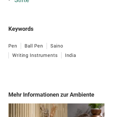
Avai
Keywords
Pen
Ball Pen
Saino
Writing Instruments
India
Mehr Informationen zur Ambiente
Elan
Elan
touc