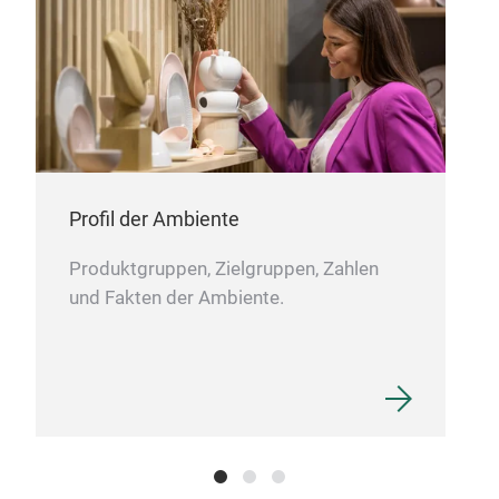
slee
barr
fini
deli
Smoo
smoo
Matt
pers
Meta
0.7 
Profil der Ambiente
Produktgruppen, Zielgruppen, Zahlen
und Fakten der Ambiente.