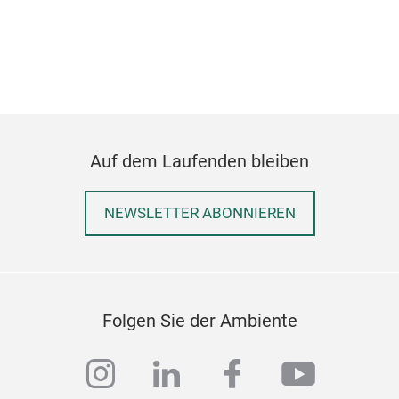
Ultr
Ultr
writ
Auf dem Laufenden bleiben
Ultr
for 
per
NEWSLETTER ABONNIEREN
eleg
Smo
reli
Ele
Red,
Slee
colo
Ink 
Folgen Sie der Ambiente
Feat
instagram
linkedin
facebook
youtub