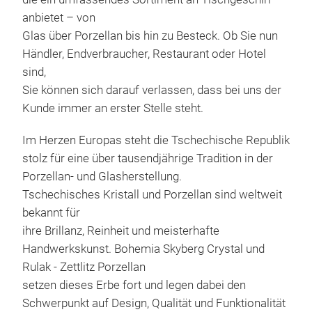
anbietet – von
Glas über Porzellan bis hin zu Besteck. Ob Sie nun
Händler, Endverbraucher, Restaurant oder Hotel
CRY
sind,
Sie können sich darauf verlassen, dass bei uns der
Insp
Kunde immer an erster Stelle steht.
CAPR
brin
Im Herzen Europas steht die Tschechische Republik
With
stolz für eine über tausendjährige Tradition in der
silh
Porzellan- und Glasherstellung.
is d
Tschechisches Kristall und Porzellan sind weltweit
high
bekannt für
eve
ihre Brillanz, Reinheit und meisterhafte
some
Handwerkskunst. Bohemia Skyberg Crystal und
from
Rulak - Zettlitz Porzellan
clar
setzen dieses Erbe fort und legen dabei den
plea
Schwerpunkt auf Design, Qualität und Funktionalität