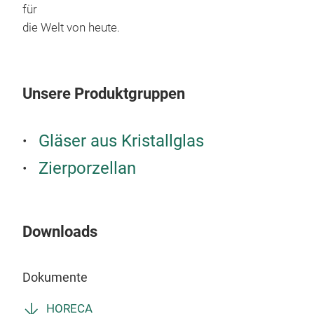
bril
für
tail
die Welt von heute.
of s
spar
well
Unsere Produktgruppen
base
the 
vers
Gläser aus Kristallglas
choi
Zierporzellan
Downloads
Dokumente
HORECA