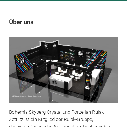
Über uns
Un
Bohemia Skyberg Crystal und Porzellan Rulak –
Zettlitz ist ein Mitglied der Rulak-Gruppe,
die ein umfassendes Sortiment an Tischgeschirr