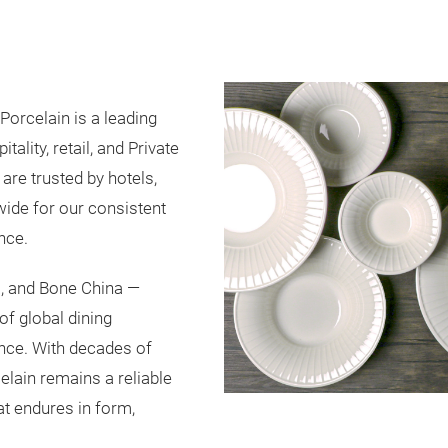
Porcelain is a leading
lity, retail, and Private
are trusted by hotels,
dwide for our consistent
nce.
a, and Bone China —
f global dining
nce. With decades of
elain remains a reliable
at endures in form,