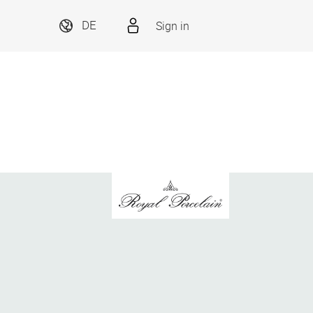
Sign in
DE