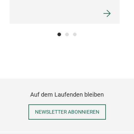
TAN
Tang
syst
home
con
appr
asse
With
on r
envi
Auf dem Laufenden bleiben
life
stor
NEWSLETTER ABONNIEREN