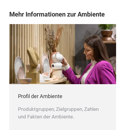
con
appr
Mehr Informationen zur Ambiente
asse
With
on r
envi
life
stor
Profil der Ambiente
Produktgruppen, Zielgruppen, Zahlen
und Fakten der Ambiente.