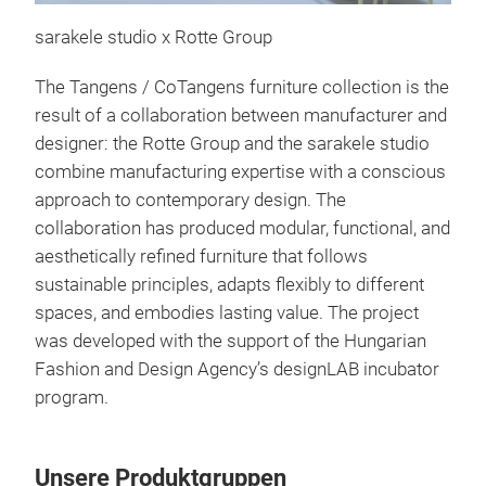
sarakele studio x Rotte Group
The Tangens / CoTangens furniture collection is the
result of a collaboration between manufacturer and
designer: the Rotte Group and the sarakele studio
combine manufacturing expertise with a conscious
TAN
approach to contemporary design. The
Tang
collaboration has produced modular, functional, and
syst
aesthetically refined furniture that follows
home
sustainable principles, adapts flexibly to different
con
spaces, and embodies lasting value. The project
appr
was developed with the support of the Hungarian
asse
Fashion and Design Agency’s designLAB incubator
With
program.
on r
envi
Unsere Produktgruppen
life