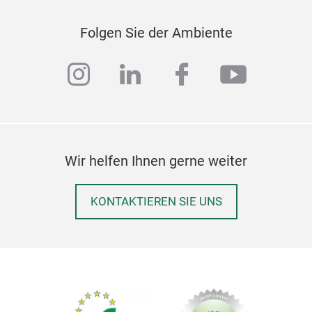
Folgen Sie der Ambiente
instagram
linkedin
facebook
youtub
Wir helfen Ihnen gerne weiter
COT
CoTa
KONTAKTIEREN SIE UNS
furn
make
chan
envi
CoT
envi