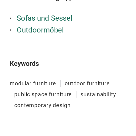
stor
Sofas und Sessel
Outdoormöbel
Keywords
modular furniture
outdoor furniture
public space furniture
sustainability
TAN
contemporary design
Tang
syst
home