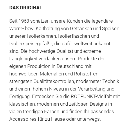
DAS ORIGINAL
Seit 1963 schätzen unsere Kunden die legendäre
Warm- bzw. Kalthaltung von Getränken und Speisen
unserer Isolierkannen, Isolierflaschen und
Isolierspeisegefäße, die dafür weltweit bekannt
sind. Die hochwertige Qualität und extreme
JUG
Langlebigkeit verdanken unsere Produkte der
eigenen Produktion in Deutschland mit
Die 
hochwertigen Materialien und Rohstoffen,
flas
strengsten Qualitätskontrollen, modernster Technik
es j
und einem hohem Niveau in der Verarbeitung und
Iso
Fertigung. Entdecken Sie die ROTPUNKT-Vielfalt mit
Edel
klassischen, modernen und zeitlosen Designs in
ausl
vielen trendigen Farben und finden Ihr passendes
und 
Accessoires für zu Hause oder unterwegs.
dop