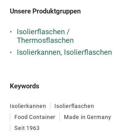
sind
Unsere Produktgruppen
Isolierflaschen /
Thermosflaschen
Isolierkannen, Isolierflaschen
Keywords
Isolierkannen
Isolierflaschen
Isol
Food Container
Made in Germany
Unse
Seit 1963
und 