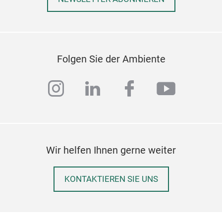
inte
und 
Folgen Sie der Ambiente
instagram
linkedin
facebook
youtub
ROT
Wir helfen Ihnen gerne weiter
Unse
Isol
Sor
KONTAKTIEREN SIE UNS
Größ
größ
Kann