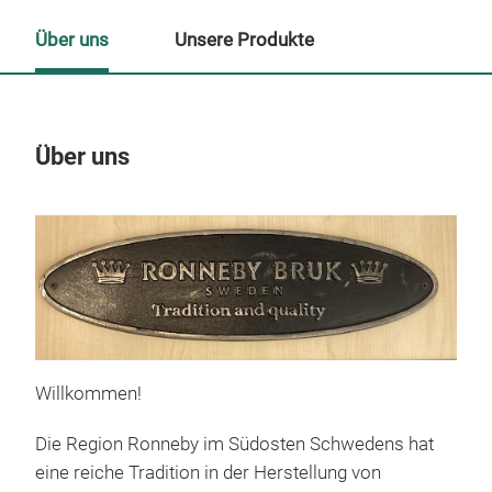
Über uns
Unsere Produkte
Über uns
Un
Willkommen!
INO
Die Region Ronneby im Südosten Schwedens hat
Stai
eine reiche Tradition in der Herstellung von
mate