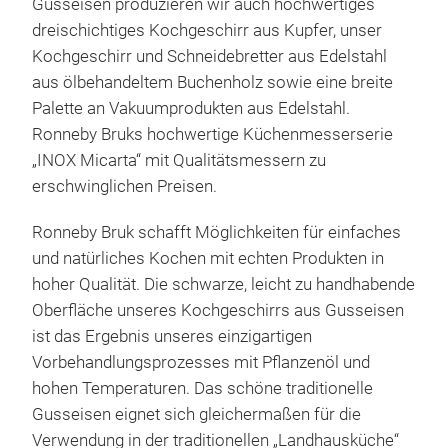
Gusseisen produzieren wir auch hochwertiges
evir
dreischichtiges Kochgeschirr aus Kupfer, unser
Kochgeschirr und Schneidebretter aus Edelstahl
aus ölbehandeltem Buchenholz sowie eine breite
Palette an Vakuumprodukten aus Edelstahl.
Ronneby Bruks hochwertige Küchenmesserserie
„INOX Micarta“ mit Qualitätsmessern zu
erschwinglichen Preisen.
Mae
Ronneby Bruk schafft Möglichkeiten für einfaches
und natürliches Kochen mit echten Produkten in
Cast
hoher Qualität.
Die schwarze, leicht zu handhabende
side
Oberfläche unseres Kochgeschirrs aus Gusseisen
Stai
ist das Ergebnis unseres einzigartigen
Pres
Vorbehandlungsprozesses mit Pflanzenöl und
hohen Temperaturen.
Das schöne traditionelle
Gusseisen eignet sich gleichermaßen für die
Verwendung in der traditionellen „Landhausküche“