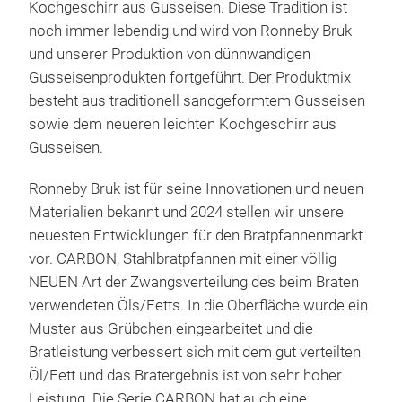
Kochgeschirr aus Gusseisen.
Diese Tradition ist
HR
noch immer lebendig und wird von Ronneby Bruk
und unserer Produktion von dünnwandigen
Gusseisenprodukten fortgeführt.
Der Produktmix
besteht aus traditionell sandgeformtem Gusseisen
sowie dem neueren leichten Kochgeschirr aus
Gusseisen.
Ronneby Bruk ist für seine Innovationen und neuen
Materialien bekannt und 2024 stellen wir unsere
neuesten Entwicklungen für den Bratpfannenmarkt
vor.
CARBON, Stahlbratpfannen mit einer völlig
NEUEN Art der Zwangsverteilung des beim Braten
verwendeten Öls/Fetts.
In die Oberfläche wurde ein
Muster aus Grübchen eingearbeitet und die
Bratleistung verbessert sich mit dem gut verteilten
Öl/Fett und das Bratergebnis ist von sehr hoher
ULO
Leistung.
Die Serie CARBON hat auch eine