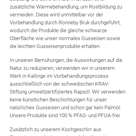
zusätzliche Wärmebehandlung, um Rostbildung zu
Fryi
vermeiden.
Diese wird unmittelbar vor der
Pres
Vorbehandlung durch Ronneby Bruk durchgeführt,
stee
wodurch die Produkte die gleiche schwarze
safe
Oberfläche wie unser normales Gusseisen sowie
Unde
die leichten Gusseisenprodukte erhalten.
In unseren Bemühungen, die Auswirkungen auf die
Natur zu reduzieren, verwenden wir in unserem
Werk in Kallinge im Vorbehandlungsprozess
ausschließlich von der schwedischen KRAV-
Stiftung umweltzertifiziertes Rapsöl.
Wir verwenden
keine künstlichen Beschichtungen für unser
Mae
natürliches Gusseisen und schon gar kein Palmöl.
Unsere Produkte sind 100 % PFAS- und PFOA-frei.
Cast
vent
Zusätzlich zu unserem Kochgeschirr aus
Pre