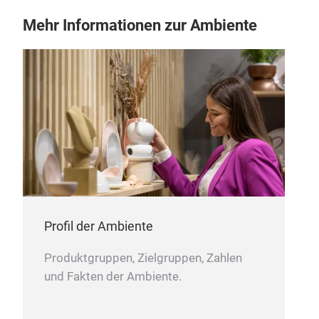
Das
Mehr Informationen zur Ambiente
mit 
14 F
zahl
und
indi
auf 
abge
vom
prak
Auf
S.O.
Profil der Ambiente
Klar
und
Produktgruppen, Zielgruppen, Zahlen
und Fakten der Ambiente.