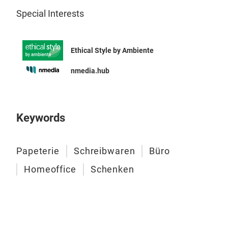
Special Interests
Neu
Früh
Des
Ethical Style by Ambiente
nmedia.hub
Keywords
Papeterie
Schreibwaren
Büro
Homeoffice
Schenken
S.O