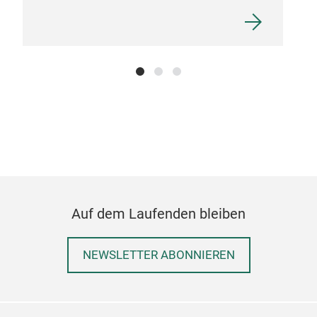
Pap
Pape
Papi
fasz
zeic
Mehr
erhä
Sort
Ober
Auf dem Laufenden bleiben
NEWSLETTER ABONNIEREN