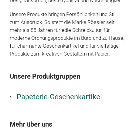
Designanspruch, beste Qualität und Nachhaltigkeit.
von 
Prod
Unsere Produkte bringen Persönlichkeit und Stil
bere
zum Ausdruck. So steht die Marke Rössler seit
Tra
mehr als 85 Jahren für edle Schreibkultur, für
Neuh
moderne Ordnungsprodukte im Büro und zu Hause,
Cha
für charmante Geschenkartikel und für vielfältige
hoch
Produkte zum kreativen Gestalten mit Papier.
ver
einz
bew
Unsere Produktgruppen
dies
Papeterie-Geschenkartikel
Mehr über uns
Pap