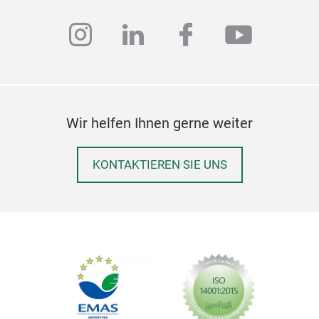
instagram
linkedin
facebook
youtub
Wir helfen Ihnen gerne weiter
KONTAKTIEREN SIE UNS
Küc
Dies
Koc