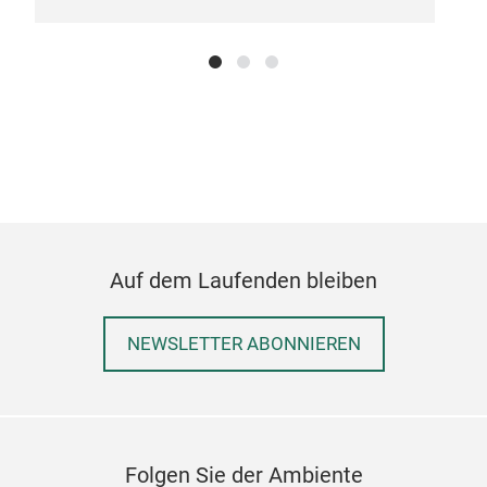
Kas
Auf dem Laufenden bleiben
Die 
geei
NEWSLETTER ABONNIEREN
und 
Folgen Sie der Ambiente