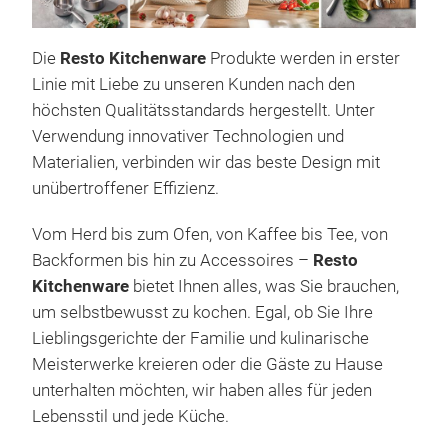
Die
Resto Kitchenware
Produkte werden in erster
Linie mit Liebe zu unseren Kunden nach den
höchsten Qualitätsstandards hergestellt. Unter
Verwendung innovativer Technologien und
Materialien, verbinden wir das beste Design mit
unübertroffener Effizienz.
Sta
Vom Herd bis zum Ofen, von Kaffee bis Tee, von
Backformen bis hin zu Accessoires –
Resto
Dies
Kitchenware
bietet Ihnen alles, was Sie brauchen,
hoch
um selbstbewusst zu kochen. Egal, ob Sie Ihre
Komp
Lieblingsgerichte der Familie und kulinarische
gesc
Meisterwerke kreieren oder die Gäste zu Hause
tita
unterhalten möchten, wir haben alles für jeden
Res
Lebensstil und jede Küche.
Lan