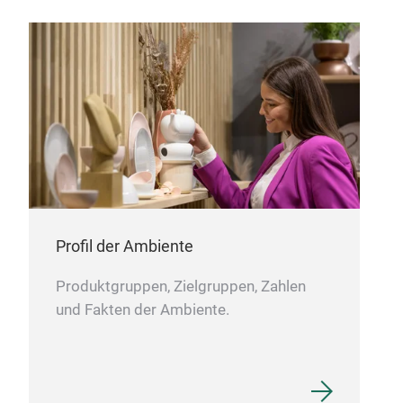
Nac
Uns
Alu
gute
PTF
umwe
Komp
für 
Profil der Ambiente
Produktgruppen, Zielgruppen, Zahlen
und Fakten der Ambiente.