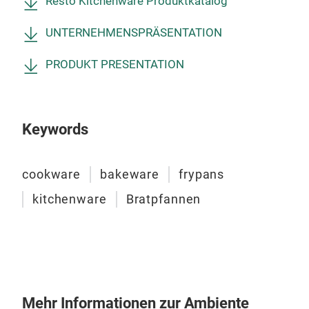
Resto Kitchenware Produktkatalog
geei
Koch
UNTERNEHMENSPRÄSENTATION
PRODUKT PRESENTATION
Keywords
cookware
bakeware
frypans
kitchenware
Bratpfannen
Mehr Informationen zur Ambiente