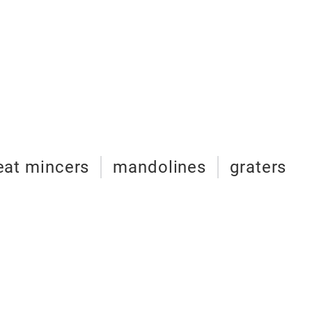
at mincers
mandolines
graters