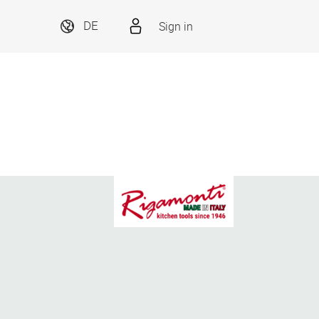
Sign in
DE