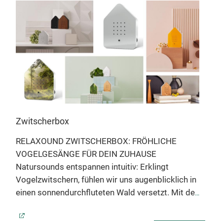
Zwitscherbox
Oce
RELAXOUND ZWITSCHERBOX: FRÖHLICHE
REL
VOGELGESÄNGE FÜR DEIN ZUHAUSE
ZU
Natursounds entspannen intuitiv: Erklingt
Jahr
Vogelzwitschern, fühlen wir uns augenblicklich in
ewig
einen sonnendurchfluteten Wald versetzt. Mit der
die 
 es
Relaxound Zwitscherbox holst Du Dir den Wald
ent
bequem in den Alltag. Lausche den
dies