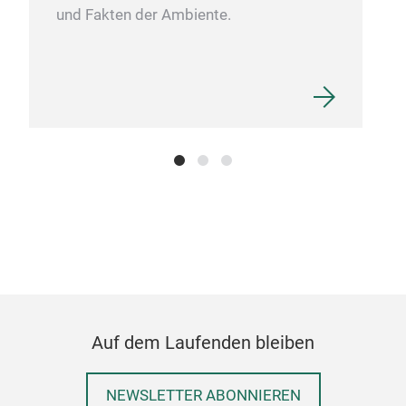
Designs mit feinen Hölzern, leuchtenden Farben,
und Fakten der Ambiente.
dezentem Weiß, edlem Schwarz oder Waldmotiv.
Limitierte Editionen von internationalen Künstlern
bieten Dir noch mehr Auswahl. Neugierig?
Auf dem Laufenden bleiben
NEWSLETTER ABONNIEREN