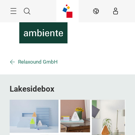
Überspringen
Menü
Suche
DE
Relaxound GmbH
Lakesidebox