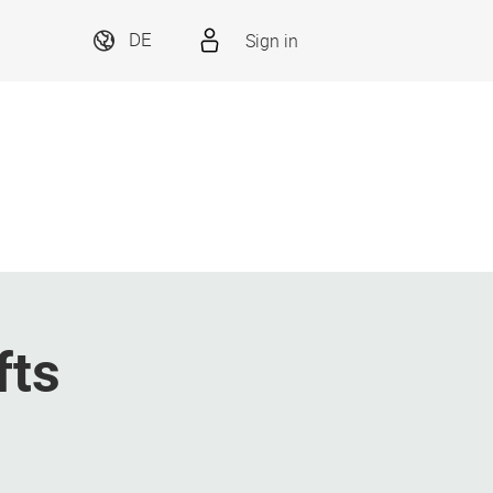
Sign in
DE
fts