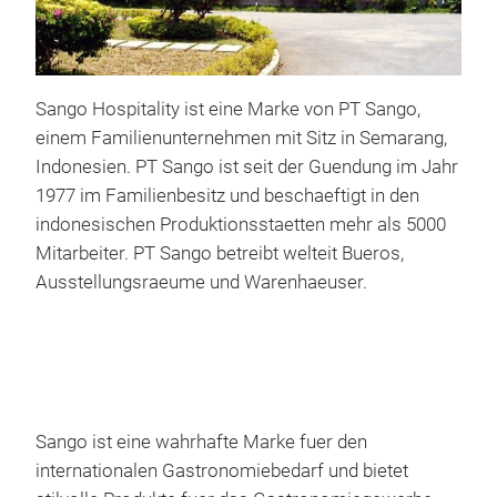
Gai
Sango Hospitality ist eine Marke von PT Sango,
Gaia
einem Familienunternehmen mit Sitz in Semarang,
shap
Indonesien. PT Sango ist seit der Guendung im Jahr
time
1977 im Familienbesitz und beschaeftigt in den
this
indonesischen Produktionsstaetten mehr als 5000
how 
Mitarbeiter. PT Sango betreibt welteit Bueros,
Dist
Ausstellungsraeume und Warenhaeuser.
way 
any 
Sango ist eine wahrhafte Marke fuer den
internationalen Gastronomiebedarf und bietet