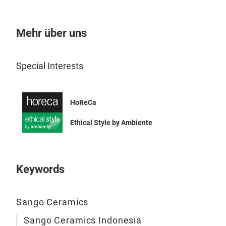
with
and 
refl
Mehr über uns
styl
Each
Special Interests
nam
wood
coll
HoReCa
in c
styl
Ethical Style by Ambiente
est
Keywords
Sango Ceramics
Sango Ceramics Indonesia