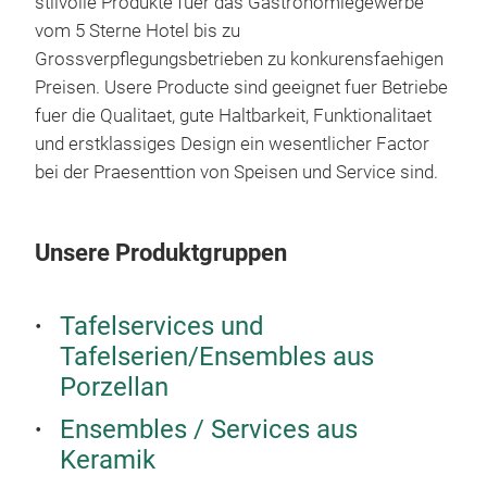
stilvolle Produkte fuer das Gastronomiegewerbe
vom 5 Sterne Hotel bis zu
Grossverpflegungsbetrieben zu konkurensfaehigen
Preisen. Usere Producte sind geeignet fuer Betriebe
fuer die Qualitaet, gute Haltbarkeit, Funktionalitaet
Ora
und erstklassiges Design ein wesentlicher Factor
bei der Praesenttion von Speisen und Service sind.
In c
Levi
dept
Unsere Produktgruppen
ORA 
alum
Tafelservices und
wood
Tafelserien/Ensembles aus
dist
Porzellan
is t
from
Ensembles / Services aus
acro
Keramik
ORA 