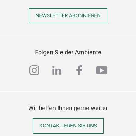
NEWSLETTER ABONNIEREN
Folgen Sie der Ambiente
instagram
linkedin
facebook
youtub
Tis
Wir helfen Ihnen gerne weiter
Tab
soft
KONTAKTIEREN SIE UNS