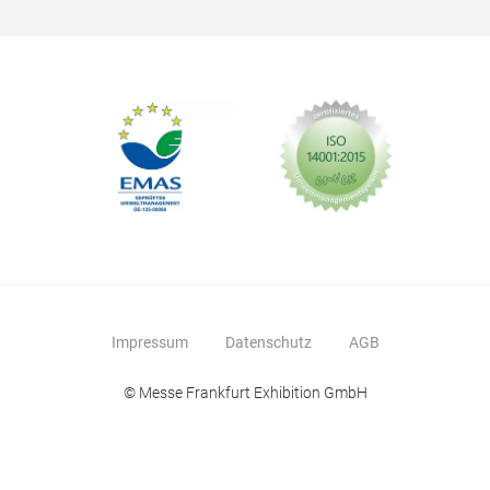
Tab
Impressum
Datenschutz
AGB
Tray
© Messe Frankfurt Exhibition GmbH
PT4
larg