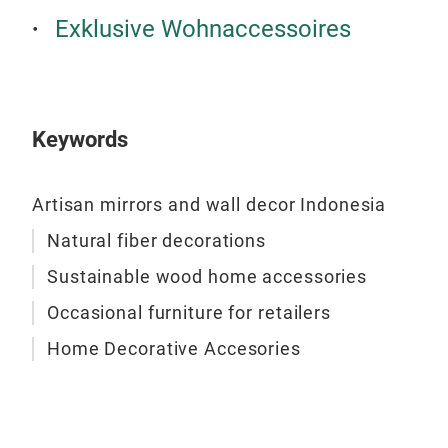
Allt
Exklusive Wohnaccessoires
Keywords
Ser
Artisan mirrors and wall decor Indonesia
Die 
Serv
Natural fiber decorations
Bei
Sustainable wood home accessories
natü
und 
Occasional furniture for retailers
ausg
Home Decorative Accesories
Erle
Unte
und 
ver