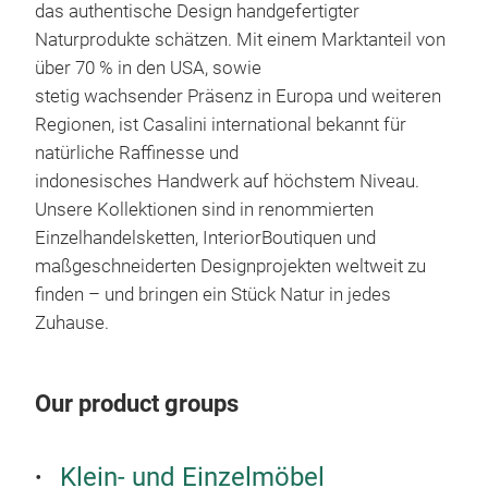
gesc
das authentische Design handgefertigter
natü
Naturprodukte schätzen. Mit einem Marktanteil von
verl
über 70 % in den USA, sowie
Körb
stetig wachsender Präsenz in Europa und weiteren
Schr
Regionen, ist Casalini international bekannt für
Hand
natürliche Raffinesse und
Was
indonesisches Handwerk auf höchstem Niveau.
zei
Unsere Kollektionen sind in renommierten
San
Einzelhandelsketten, InteriorBoutiquen und
jede
maßgeschneiderten Designprojekten weltweit zu
auth
finden – und bringen ein Stück Natur in jedes
Stüc
Zuhause.
Erle
Rahm
Our product groups
Acce
Mom
steh
Klein- und Einzelmöbel
emot