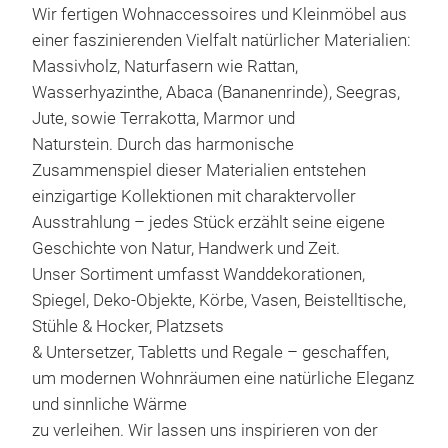
Charm
Wir fertigen Wohnaccessoires und Kleinmöbel aus
handw
einer faszinierenden Vielfalt natürlicher Materialien:
Beist
Funkt
Massivholz, Naturfasern wie Rattan,
Räum
Wasserhyazinthe, Abaca (Bananenrinde), Seegras,
Sanft
Silho
Jute, sowie Terrakotta, Marmor und
eben
Naturstein. Durch das harmonische
Hand
Zusammenspiel dieser Materialien entstehen
Desig
Struk
einzigartige Kollektionen mit charaktervoller
Natur
Ausstrahlung – jedes Stück erzählt seine eigene
handw
Geschichte von Natur, Handwerk und Zeit.
unse
klass
Unser Sortiment umfasst Wanddekorationen,
wirke
Spiegel, Deko-Objekte, Körbe, Vasen, Beistelltische,
Wan
mit W
Stühle & Hocker, Platzsets
Ref
& Untersetzer, Tabletts und Regale – geschaffen,
Han
um modernen Wohnräumen eine natürliche Eleganz
Spie
und sinnliche Wärme
Kuns
zu verleihen. Wir lassen uns inspirieren von der