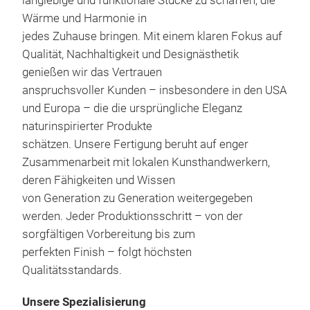
langlebige und funktionale Stücke zu schaffen, die
Wärme und Harmonie in
jedes Zuhause bringen. Mit einem klaren Fokus auf
Qualität, Nachhaltigkeit und Designästhetik
genießen wir das Vertrauen
anspruchsvoller Kunden – insbesondere in den USA
und Europa – die die ursprüngliche Eleganz
naturinspirierter Produkte
schätzen. Unsere Fertigung beruht auf enger
Zusammenarbeit mit lokalen Kunsthandwerkern,
deren Fähigkeiten und Wissen
von Generation zu Generation weitergegeben
werden. Jeder Produktionsschritt – von der
Tis
sorgfältigen Vorbereitung bis zum
perfekten Finish – folgt höchsten
Handg
Qualitätsstandards.
Tisch
Mater
Stück
Unsere Spezialisierung