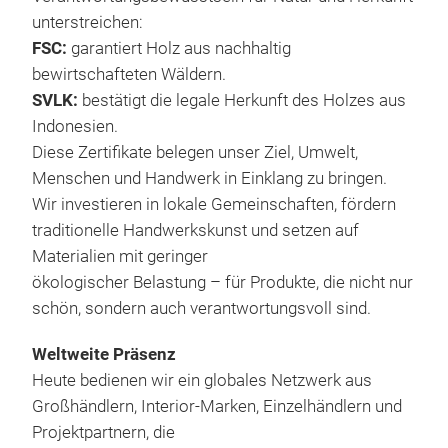
Schö
nich
unterstreichen:
auch
tief
FSC:
garantiert Holz aus nachhaltig
kön
wide
bewirtschafteten Wäldern.
Kerz
SVLK:
bestätigt die legale Herkunft des Holzes aus
Marm
Indonesien.
Mate
Diese Zertifikate belegen unser Ziel, Umwelt,
von 
Menschen und Handwerk in Einklang zu bringen.
der 
Wir investieren in lokale Gemeinschaften, fördern
Mehr
traditionelle Handwerkskunst und setzen auf
Obj
Materialien mit geringer
Natu
ökologischer Belastung – für Produkte, die nicht nur
hand
Auf
schön, sondern auch verantwortungsvoll sind.
Nua
und 
Wenn
Weltweite Präsenz
abge
Cas
Heute bedienen wir ein globales Netzwerk aus
Deko
Orga
Großhändlern, Interior-Marken, Einzelhändlern und
han
Ästh
Projektpartnern, die