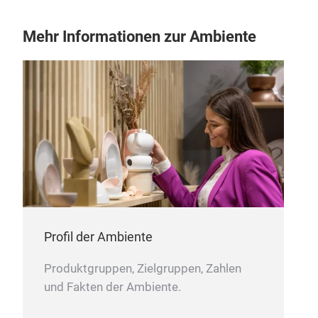
Natu
Farb
Mehr Informationen zur Ambiente
jed
Auss
viel
mode
Emo
brin
Deta
Hin
zwis
Ästh
Geb
Profil der Ambiente
Lebe
Produktgruppen, Zielgruppen, Zahlen
und Fakten der Ambiente.