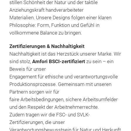
fang
stillen Schönheit der Natur und der taktile
scha
Anziehungskraft handverarbeiteter
vere
Materialien. Unsere Designs folgen einer klaren
verk
Philosophie: Form, Funktion und Gefühl in
zwis
vollkommene Balance zu bringen.
Nach
Natu
Zertifizierungen & Nachhaltigkeit
wäh
Nachhaltigkeit ist das Herzstück unserer Marke. Wir
Prop
sind stolz,
Amfori BSCI-zertifiziert
zu sein – ein
Von 
Beweis für unser
Akze
Engagement für ethische und verantwortungsvolle
an d
Produktionsprozesse. Gemeinsam mit unseren
Kle
Schl
Partnern sorgen wir für
Unre
faire Arbeitsbedingungen, sichere Arbeitsumfelder
Die 
verl
und den Respekt der Arbeitnehmerrechte.
Deko
kein
Zudem tragen wir die FSC- und SVLK-
eine
Wand
Zertifizierungen, die unser
hand
zeit
Verantwortungsbewusstsein für Natur und Herkunft