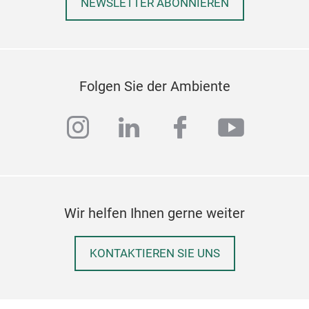
PAR
NEWSLETTER ABONNIEREN
Spon
Folgen Sie der Ambiente
instagram
linkedin
facebook
youtub
PAR
Wir helfen Ihnen gerne weiter
BAG
40L
KONTAKTIEREN SIE UNS
Dra
odur