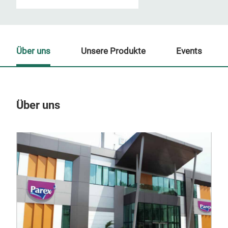
Über uns
Unsere Produkte
Events
Über uns
Un
M