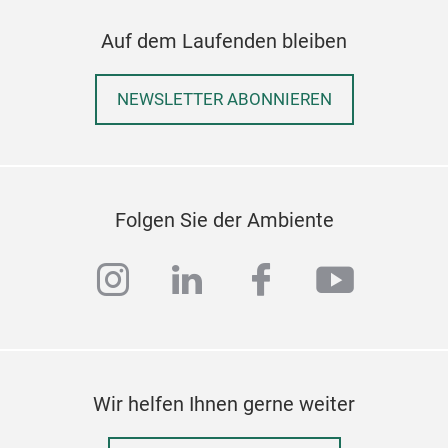
inkl
Auf dem Laufenden bleiben
beig
zur
Game
NEWSLETTER ABONNIEREN
ähnl
Präs
Groß
Denj
Folgen Sie der Ambiente
Gese
Ges
instagram
linkedin
facebook
youtub
zu a
Wah
Wir helfen Ihnen gerne weiter