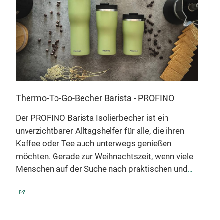
Thermo-To-Go-Becher Barista - PROFINO
Der PROFINO Barista Isolierbecher ist ein
unverzichtbarer Alltagshelfer für alle, die ihren
Kaffee oder Tee auch unterwegs genießen
eu
möchten. Gerade zur Weihnachtszeit, wenn viele
Pep
->
Menschen auf der Suche nach praktischen und
cm 
hochwertigen Geschenken sind, bietet dieser
Isolierbecher eine ausgezeichnete Ergänzung für
Pep
Ihr Sortiment.
Perfekt für unterwegs: Dank seiner
Die 