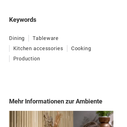
und
Prak
(Ges
Keywords
von 
Fami
Dining
Tableware
Kitchen accessories
Cooking
Mult
5L,
Production
Die
Edel
jede
hoch
mode
Mehr Informationen zur Ambiente
Schü
Hoch
gee
rost
Lite
Drei
Reib
grob