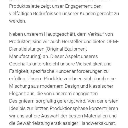
Gem
für 
Produktpalette zeigt unser Engagement, den
Ant
erle
vielfältigen Bedürfnissen unserer Kunden gerecht zu
und
Viel
werden.
Koch
und
Neben unserem Hauptgeschäft, dem Verkauf von
Ob 
Vier
Produkten, sind wir auch Hersteller und bieten OEM-
gem
Geri
Dienstleistungen (Original Equipment
mult
Früh
Manufacturing) an. Dieser Aspekt unseres
Koch
Ergo
Geschäfts unterstreicht unsere Vielseitigkeit und
Koch
Fähigkeit, spezifische Kundenanforderungen zu
Funk
erfüllen. Unsere Produkte zeichnen sich durch eine
Einf
Mischung aus modernem Design und klassischer
sanf
Eleganz aus, die von unserem engagierten
und 
Designteam sorgfältig gefertigt wird. Von der ersten
Ober
Idee bis zur letzten Produktionsphase konzentrieren
Abm
wir uns auf die Auswahl der besten Materialien und
Edel
die Gewährleistung erstklassiger Handwerkskunst,