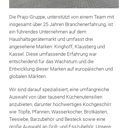
Die Prajo-Gruppe, unterstützt von einem Team mit
insgesamt über 25 Jahren Branchenerfahrung, ist
ein führendes Unternehmen auf dem
Haushaltsgerätemarkt und umfasst drei
angesehene Marken: Kinghoff, Klausberg und
Kassel. Diese umfassende Erfahrung war
entscheidend für das Wachstum und die
Ant
Entwicklung dieser Marken auf europäischen und
für
globalen Märkten.
Erle
Wir sind darauf spezialisiert, eine umfangreiche
der 
Auswahl von über tausend Küchenutensilien
stil
anzubieten, darunter hochwertiges Kochgeschirr
bequ
wie Töpfe, Pfannen, Wasserkocher, Brotkästen,
vier
Teesiebe, Barzubehör und Besteck sowie eine
Zube
Hoc
große Auswahl an Grill- und Esszubehör. Unsere