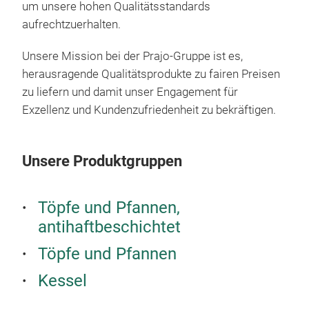
Sch
um unsere hohen Qualitätsstandards
aufrechtzuerhalten.
Brin
Küc
Unsere Mission bei der Prajo-Gruppe ist es,
Wass
herausragende Qualitätsprodukte zu fairen Preisen
hoch
zu liefern und damit unser Engagement für
matt
Exzellenz und Kundenzufriedenheit zu bekräftigen.
Kess
Hoch
Desi
Rost
eins
ein 
Unsere Produktgruppen
Indu
Univ
wen
Herd
Töpfe und Pfannen,
und 
Indu
Mit
antihaftbeschichtet
Kaff
Klap
und
Han
Töpfe und Pfannen
KH-
für 
Stil
Kessel
Laut
Ergä
Wass