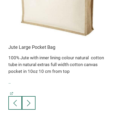
Jute Large Pocket Bag
Jut
on
100% Jute with inner lining colour natural
cotton
100%
de
tube in natural extras full width cotton canvas
tube
pocket in 10oz 10 cm from top
poc
35 X 45 X 12 cm
35 